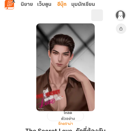
ข้ามไปยังเนื้อหาหลัก
นิยาย
เว็บตูน
อีบุ๊ก
มุมนักเขียน
โหลด
The
ตัวอย่าง
Secret
รักดราม่า
Love..รัก