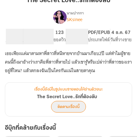
The Secret Love..รักที่ต้องลับ
ที่
ต้อง
นามปากกา
SKsinee
The
ลับ
เรื่อง
Secret
Love..รัก
40.33K
258
123
PG ทั่วไป
PDF/EPUB
4 ธ.ค. 67
ที่
จำนวนคำ
จำนวนหน้า (A5)
ยอดวิว
ระดับเนื้อหา
ประเภทไฟล์
วันที่วางขาย
ต้อง
ลับ
เธอเพียงแค่มาตามหาพี่สาวที่หนีหายจากบ้านมาเกือบ2ปี แต่ทำไมผู้ชาย
คนนี้ถึงมาอ้างว่าเราคือพี่สาวที่หายไป แล้วเขารู้หรือเปล่าว่าพี่สาวของเรา
อยู่ที่ไหน? แล้วตกลงฉันเป็นใครกันแน่ในสายตาคุณ
เรื่องนี้ยังมีในรูปแบบรายตอนให้อ่านด้วยนะ
The Secret Love..รักที่ต้องลับ
ติดตามเรื่องนี้
อีบุ๊กที่คล้ายกับเรื่องนี้