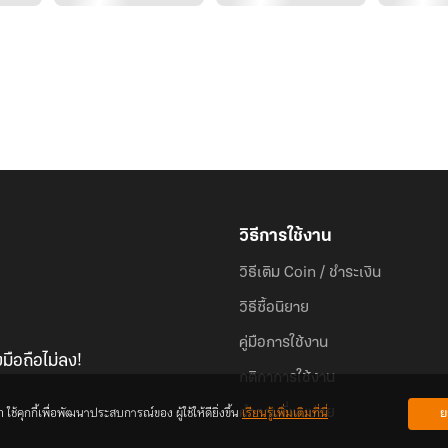
วิธีการใช้งาน
วิธีเติม Coin / ชำระเงิน
วิธีซื้อนิยาย
คู่มือการใช้งาน
มือถือไม่ลง!
กติกาการใช้งาน
้คุกกี้เพื่อพัฒนาประสบการณ์ของ ผู้ใช้ให้ดียิ่งขึ้น
เรียนรู้เพิ่มเติมที่นี่
ย
คำถามที่พบบ่อย