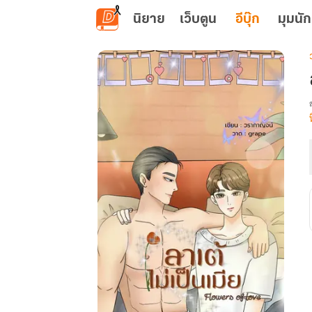
ข้ามไปยังเนื้อหาหลัก
นิยาย
เว็บตูน
อีบุ๊ก
มุมนัก
เ