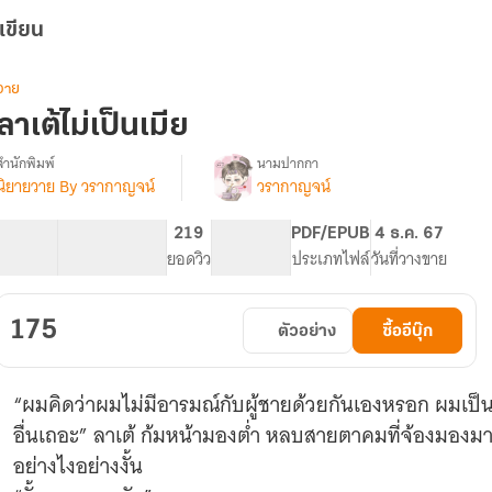
เขียน
วาย
ลาเต้ไม่เป็นเมีย
สำนักพิมพ์
นามปากกา
นิยายวาย By วรากาญจน์
วรากาญจน์
รื่อง
ลา
เต้
70.63K
439
219
PG ทั่วไป
PDF/EPUB
4 ธ.ค. 67
ไม่
จำนวนคำ
จำนวนหน้า (A5)
ยอดวิว
ระดับเนื้อหา
ประเภทไฟล์
วันที่วางขาย
เป็น
เมีย
(BL)
175
ตัวอย่าง
ซื้ออีบุ๊ก
มี
E-
book
“ผมคิดว่าผมไม่มีอารมณ์กับผู้ชายด้วยกันเองหรอก ผมเป็นผั
อื่นเถอะ” ลาเต้ ก้มหน้ามองต่ำ หลบสายตาคมที่จ้องมองม
อย่างไงอย่างงั้น