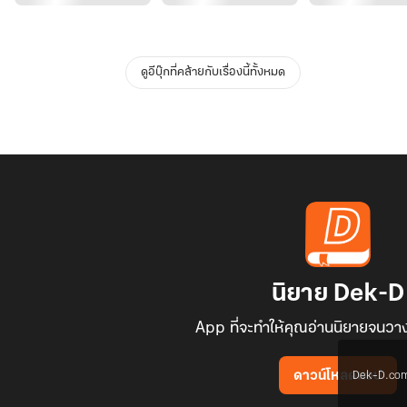
ดูอีบุ๊กที่คล้ายกับเรื่องนี้ทั้งหมด
นิยาย Dek-D
App ที่จะทำให้คุณอ่านนิยายจนวาง
Dek-D.com ใช
ดาวน์โหลดแอป