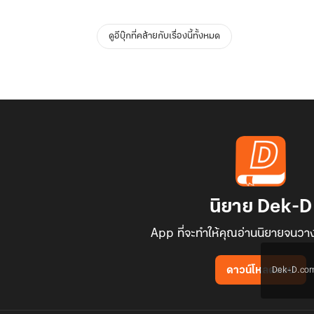
ดูอีบุ๊กที่คล้ายกับเรื่องนี้ทั้งหมด
นิยาย Dek-D
App ที่จะทำให้คุณอ่านนิยายจนวาง
Dek-D.com ใช
ดาวน์โหลดแอป