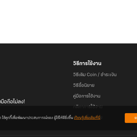
วิธีการใช้งาน
วิธีเติม Coin / ชำระเงิน
วิธีซื้อนิยาย
คู่มือการใช้งาน
มือถือไม่ลง!
กติกาการใช้งาน
้คุกกี้เพื่อพัฒนาประสบการณ์ของ ผู้ใช้ให้ดียิ่งขึ้น
เรียนรู้เพิ่มเติมที่นี่
ย
คำถามที่พบบ่อย