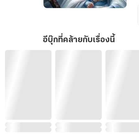
รัก
ลับ
ใน
เงา
อีบุ๊กที่คล้ายกับเรื่องนี้
จันทร์