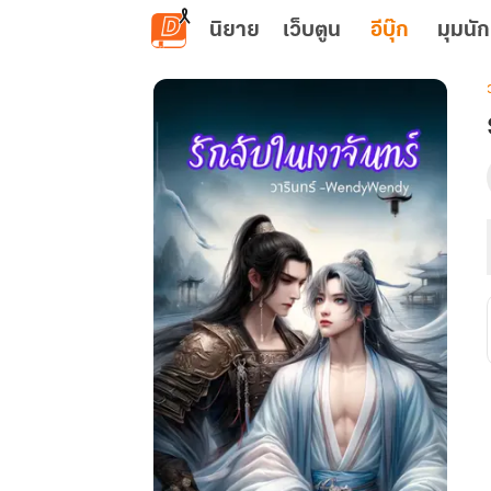
ข้ามไปยังเนื้อหาหลัก
นิยาย
เว็บตูน
อีบุ๊ก
มุมนัก
เ