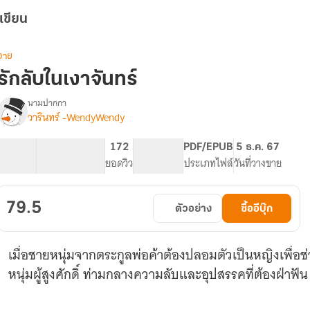
เขียน
วาย
รักลับในเงาจันทร์
นามปากกา
วารินทร์ -WendyWendy
รื่อง
รัก
ลับ
11.19K
61
172
PG ทั่วไป
PDF/EPUB
5 ธ.ค. 67
ใน
จำนวนคำ
จำนวนหน้า (A5)
ยอดวิว
ระดับเนื้อหา
ประเภทไฟล์
วันที่วางขาย
เงา
จันทร์
79.5
ตัวอย่าง
ซื้ออีบุ๊ก
เมื่อชายหนุ่มจากตระกูลพ่อค้าต้องปลอมตัวเป็นหญิงเพื่อ
หนุ่มผู้สูงศักดิ์ ท่ามกลางความลับและอุปสรรคที่ต้องฝ่าฟัน 