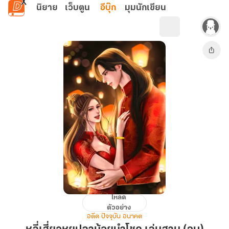
ข้ามไปยังเนื้อหาหลัก
นิยาย
เว็บตูน
อีบุ๊ก
มุมนักเขียน
โหลด
หลี่
ตัวอย่าง
เสี่ยว
อดีต ปัจจุบัน อนาคต
ห