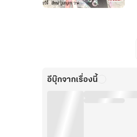
70's
ทะลุ
มิติ
ทั้งที
ขอ
อยู่
ยุค
ดีๆ
ไม่
ได้
อีบุ๊กจากเรื่องนี้
เห
รอคะ
เล่ม
2