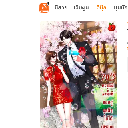
ข้ามไปยังเนื้อหาหลัก
นิยาย
เว็บตูน
อีบุ๊ก
มุมนัก
เ