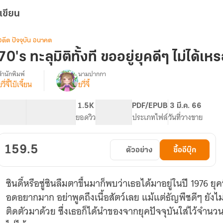
เขียน
อดีต ปัจจุบัน อนาคต
70's ทะลุมิติทั้งที ขออยู่ยุคดีๆ ไม่ได้เห
สำนักพิมพ์
นามปากกา
ยวี่จี้ไป๋เจี้ยน
ยวี่จี้
70's
รื่อง
ทะลุ
มิติ
78.52K
388
1.5K
PG ทั่วไป
PDF/EPUB
3 มี.ค. 66
มา
จำนวนคำ
จำนวนหน้า (A5)
ยอดวิว
ระดับเนื้อหา
ประเภทไฟล์
วันที่วางขาย
ทั้งที
ขอ
อยู่
159.5
ตัวอย่าง
ซื้ออีบุ๊ก
ยุค
ดีๆ
ไม่
ซินดี้หรือซู่ซินลืมตาขึ้นมาก็พบว่าเธอได้มาอยู่ในปี 1976 ย
ได้
เห
อดอยากมาก อย่าพูดถึงเนื้อสัตว์เลย แม้แต่ธัญพืชดีๆ ยังไม่ค
รอคะ
ติดตัวมาด้วย ซึ่งเธอก็ได้นำของจากยุคปัจจุบันใส่ไว้จำนวน