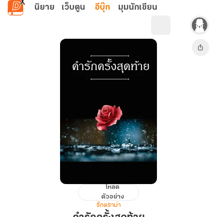
ข้ามไปยังเนื้อหาหลัก
นิยาย
เว็บตูน
อีบุ๊ก
มุมนักเขียน
โหลด
คำ
ตัวอย่าง
รัก
รักดราม่า
ครั้ง