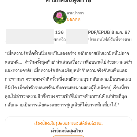
คำรักครั้งสุดท้าย
สุดท้าย
นามปากกา
มสกอด
เรื่อง
คำ
รัก
10.48K
50
136
PG ทั่วไป
PDF/EPUB
8 ธ.ค. 67
ครั้ง
จำนวนคำ
จำนวนหน้า (A5)
ยอดวิว
ระดับเนื้อหา
ประเภทไฟล์
วันที่วางขาย
สุดท้าย
"เมื่อความรักที่ครั้งหนึ่งเคยเป็นแสงสว่าง กลับกลายเป็นเงามืดที่ไม่อาจ
หลบหนี... 'คำรักครั้งสุดท้าย' นำเสนอเรื่องราวที่อบอวลไปด้วยความเศร้า
และความอาลัย เมื่อความรักต้องเผชิญหน้ากับความจริงอันขมขื่นและ
การจากลา ความทรงจำที่ครั้งหนึ่งเคยมีความสุข กลับกลายเป็นบาดแผล
ที่ฝังใจ เมื่อคำรักจบลงพร้อมกับความทรมานของผู้ที่เหลืออยู่ เรื่องนี้พา
คุณไปสำรวจความลึกซึ้งของความรักที่ไม่อาจต้านทานได้ แต่ท้ายที่สุด
กลับกลายเป็นการเสียสละและการสูญเสียที่ไม่อาจหลีกเลี่ยงได้."
เรื่องนี้ยังมีในรูปแบบรายตอนให้อ่านด้วยนะ
คำรักครั้งสุดท้าย