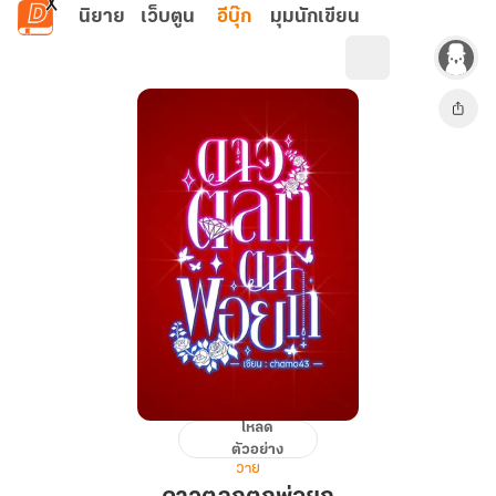
ข้ามไปยังเนื้อหาหลัก
นิยาย
เว็บตูน
อีบุ๊ก
มุมนักเขียน
โหลด
ดาวตลก
ตัวอย่าง
ตก
วาย
พ่อ