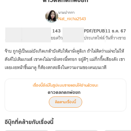
ดาวตลกตกพ่อยก
ยก
นามปากกา
Nat_nicha2543
เรื่อง
ดาวตลก
ตก
7.96K
54
143
PG ทั่วไป
PDF/EPUB
11 ธ.ค. 67
พ่อ
จำนวนคำ
จำนวนหน้า (A5)
ยอดวิว
ระดับเนื้อหา
ประเภทไฟล์
วันที่วางขาย
ยก
จ๊าบ ถูกผู้เป็นแม่บังเกิดเกล้าบังคับให้มานั่งดูลิเก ถ้าไม่ติดว่าแม่จะไม่ให้
ตังค์ไปเติมเกมส์ เขาคงไม่มานั่งตรงนี้หรอก อยู่ดีๆ แม่ก็กรี๊ดเสียงดัง เขา
เลยเงยหน้าขึ้นมาดู ก็ต้องตกตะลึงในความงามของคนบนเวที
เรื่องนี้ยังมีในรูปแบบรายตอนให้อ่านด้วยนะ
ดาวตลกตกพ่อยก
ติดตามเรื่องนี้
อีบุ๊กที่คล้ายกับเรื่องนี้