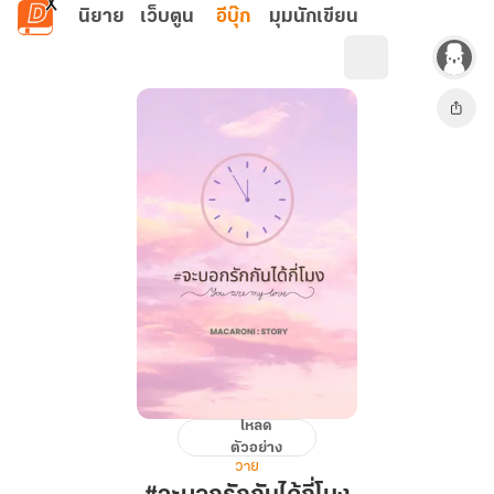
ข้ามไปยังเนื้อหาหลัก
นิยาย
เว็บตูน
อีบุ๊ก
มุมนักเขียน
โหลด
#จะ
ตัวอย่าง
บอก
วาย
รัก