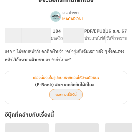
#จะบอกรักกันได้กี่โมง
กัน
ได้
นามปากกา
MACARONI
(E-
กี่
เรื่อง
Book)
โมง
#จะ
46.17K
215
184
PG ทั่วไป
PDF/EPUB
16 ธ.ค. 67
บอก
จำนวนคำ
จำนวนหน้า (A5)
ยอดวิว
ระดับเนื้อหา
ประเภทไฟล์
วันที่วางขาย
รัก
กัน
แรก ๆ ไม่ชอบหน้าก็บอกอีกฝ่ายว่า “อย่ายุ่งกับฉันนะ” หลัง ๆ รั้งคนตรง
ได้
หน้าไว้อ้อนวอนด้วยสายตา “อย่าไปนะ”
กี่
โมง
เรื่องนี้ยังมีในรูปแบบรายตอนให้อ่านด้วยนะ
(E-Book) #จะบอกรักกันได้กี่โมง
ติดตามเรื่องนี้
อีบุ๊กที่คล้ายกับเรื่องนี้