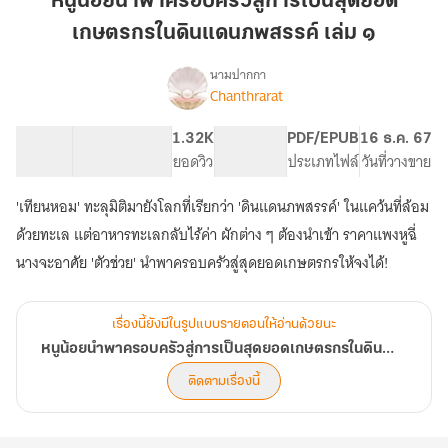
หนูน้อยนำพาครอบครัวสู่การเป็นสุดยอด
ครอบครัว
เกษตรกรในดินแดนภพสรรค์ เล่ม ๑
สู่
การ
นามปากกา
เป็น
Chanthrarat
เรื่อง
หนู
สุด
น้อย
ยอด
58.64K
251
1.32K
PG ทั่วไป
PDF/EPUB
16 ธ.ค. 67
นำพา
จำนวนคำ
จำนวนหน้า (A5)
เกษตรกร
ยอดวิว
ระดับเนื้อหา
ประเภทไฟล์
วันที่วางขาย
ครอบครัว
ใน
สู่
'เทียนหอม' ทะลุมิติมายังโลกที่เรียกว่า 'ดินแดนภพสรรค์' ในแคว้นที่ล้อม
ดิน
การ
เป็น
แดน
ด้วยทะเล แต่อาหารทะเลกลับไร้ค่า ผักต่าง ๆ ต้องนำเข้า ราคาแพงหูฉี่
สุด
ภพ
นางจะอาศัย 'ตัวช่วย' นำพาครอบครัวสู่สุดยอดเกษตรกรให้จงได้!
ยอด
สรรค์
เกษตรกร
เล่ม
ใน
เรื่องนี้ยังมีในรูปแบบรายตอนให้อ่านด้วยนะ
๑
ดิน
แดน
หนูน้อยนำพาครอบครัวสู่การเป็นสุดยอดเกษตรกรในดินแดนภพสรรค์
ภพ
ติดตามเรื่องนี้
สรรค์