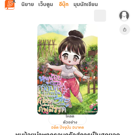
ข้ามไปยังเนื้อหาหลัก
นิยาย
เว็บตูน
อีบุ๊ก
มุมนักเขียน
โหลด
หนู
ตัวอย่าง
น้อย
อดีต ปัจจุบัน อนาคต
นำพา