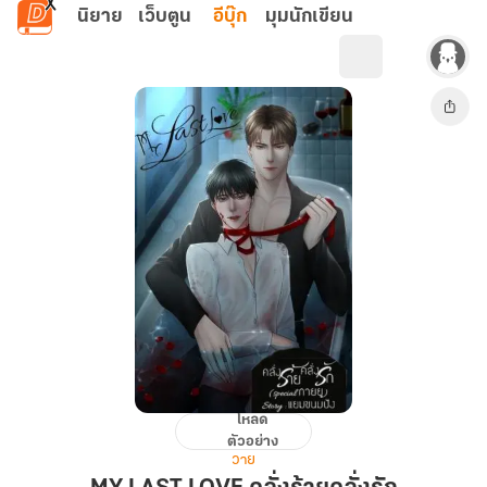
ข้ามไปยังเนื้อหาหลัก
นิยาย
เว็บตูน
อีบุ๊ก
มุมนักเขียน
โหลด
MY
ตัวอย่าง
LAST
วาย
LOVE