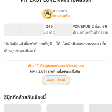
MY LAST LOVE คลั่งร้ายคลั่งรัก
คลั่ง
ร้าย
นามปากกา
แยมขนมปัง
MY
คลั่ง
เรื่อง
LAST
รัก
LOVE
126.15K
312
245
PG ทั่วไป
PDF/EPUB
2 มี.ค. 66
คลั่ง
จำนวนคำ
จำนวนหน้า (A5)
ยอดวิว
ระดับเนื้อหา
ประเภทไฟล์
วันที่วางขาย
ร้าย
คลั่ง
"มึงคิดผิดแล้วที่มาทำร้ายคนที่กูรัก...ได้...ในเมื่อมึงชอบความรุนแรง งั้น
รัก
เดี๋ยวกูจะสนองมึงเอง"
เรื่องนี้ยังมีในรูปแบบรายตอนให้อ่านด้วยนะ
MY LAST LOVE คลั่งร้ายคลั่งรัก
ติดตามเรื่องนี้
อีบุ๊กที่คล้ายกับเรื่องนี้