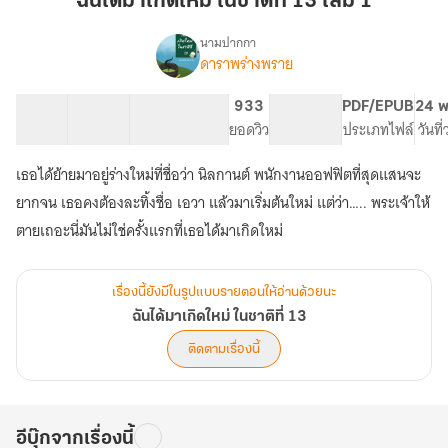
ฉันได้มาเกิดใหม่ ในชาติที่ 13 เล่ม 1
เกิด
ใหม่
นามปากกา
ดาราพร่างพราย
เรื่อง
ใน
ฉัน
ชาติ
ได้
52 ตอน
162.62K
645
933
PG ทั่วไป
PDF/EPUB
24 พ
ที่
มา
สารบัญ
จำนวนคำ
จำนวนหน้า (A5)
ยอดวิว
ระดับเนื้อหา
ประเภทไฟล์
วันที
13
เกิด
ใหม่
เล่ม
เธอได้ย้ายมาอยู่ร่างใหม่ที่ชื่อว่า นิลกานต์ พนักงานออฟฟิตที่สุดแสนจะ
ใน
1
ชาติ
ยากจน เธอคงต้องละทิ้งชื่อ เอวา แล้วมาเริ่มต้นใหม่ แต่ว่า….. พระเจ้าให้
ที่
ตายเถอะนี่มันไม่ใช่ครั้งแรกที่เธอได้มาเกิดใหม่
13
เรื่องนี้ยังมีในรูปแบบรายตอนให้อ่านด้วยนะ
ฉันได้มาเกิดใหม่ ในชาติที่ 13
ติดตามเรื่องนี้
อีบุ๊กจากเรื่องนี้