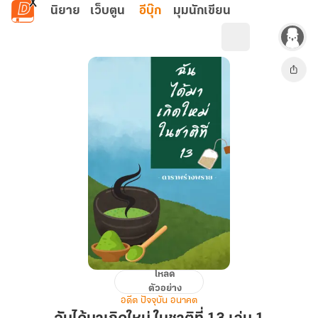
ข้ามไปยังเนื้อหาหลัก
นิยาย
เว็บตูน
อีบุ๊ก
มุมนักเขียน
โหลด
ฉัน
ตัวอย่าง
ได้
อดีต ปัจจุบัน อนาคต
มา