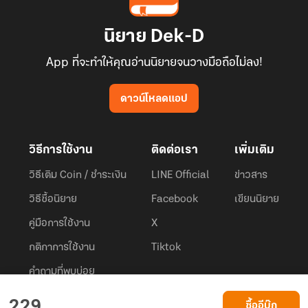
นิยาย Dek-D
App ที่จะทำให้คุณอ่านนิยายจนวางมือถือไม่ลง!
ดาวน์โหลดแอป
วิธีการใช้งาน
ติดต่อเรา
เพิ่มเติม
วิธีเติม Coin / ชำระเงิน
LINE Official
ข่าวสาร
วิธีซื้อนิยาย
Facebook
เขียนนิยาย
คู่มือการใช้งาน
X
กติกาการใช้งาน
Tiktok
คำถามที่พบบ่อย
Dek-D.com ใช้คุกกี้เพื่อพัฒนาประสบการณ์ของ ผู้ใช้ให้ดียิ่งขึ้น
229
ซื้ออีบุ๊ก