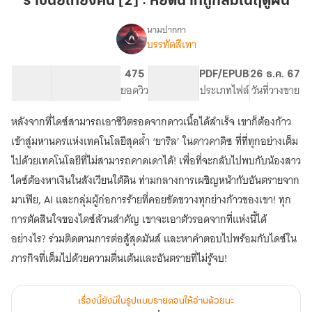
ราชันย์เที่ยงคืน [2] : หยดน้ำที่ถูกลืมในฤดูฝน
[2]
:
นามปากกา
บรรทัดสีเทา
เรื่อง
หยด
ราชันย์
น้ำ
เที่ยง
85.66K
381
475
PG ทั่วไป
PDF/EPUB
26 ธ.ค. 67
ที่
คืน
จำนวนคำ
จำนวนหน้า (A5)
ยอดวิว
ระดับเนื้อหา
ประเภทไฟล์
วันที่วางขาย
ถูก
ลืม
หลังจากที่ไดซ์สามารถเอาชีวิตรอดจากดาวเนื้อได้สำเร็จ เขาก็ต้องก้าว
ใน
เข้าสู่มหานครแห่งเทคโนโลยีสุดล้ำ ‘ยาริล’ ในดาวคาดิซ ที่ที่ทุกอย่างเต็ม
ฤดู
ไปด้วยเทคโนโลยีที่ไม่สามารถคาดเดาได้! เพื่อที่จะกลับไปพบกับน้องสาว
ฝน
ไดซ์ต้องหาเงินในสังเวียนใต้ดิน ท่ามกลางการเผชิญหน้ากับอันตรายจาก
มาเฟีย, AI และกลุ่มผู้ก่อการร้ายที่คอยขัดขวางทุกย่างก้าวของเขา! ทุก
การตัดสินใจของไดซ์ล้วนสำคัญ เขาจะเอาตัวรอดจากที่แห่งนี้ได้
อย่างไร? ร่วมติดตามการต่อสู้สุดมันส์ และหาคำตอบไปพร้อมกับไดซ์ใน
เรื่องนี้ยังมีในรูปแบบรายตอนให้อ่านด้วยนะ