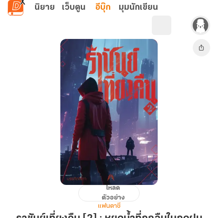
ข้ามไปยังเนื้อหาหลัก
นิยาย
เว็บตูน
อีบุ๊ก
มุมนักเขียน
โหลด
ราชันย์
ตัวอย่าง
เที่ยง
แฟนตาซี
คืน