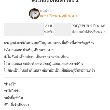
พระหมื่นปีหนีรัก เล่ม 1
หนี
รัก
นามปากกา
ภคพร/นิชาภา/นปภา/ตารกา
เรื่อง
เล่ม
พระ
1
หมื่น
130.15K
496
318
PG ทั่วไป
PDF/EPUB
2 มี.ค. 66
ปี
จำนวนคำ
จำนวนหน้า (A5)
ยอดวิว
ระดับเนื้อหา
ประเภทไฟล์
วันที่วางขาย
หนี
รัก
นางถูกส่งมายังโลกมนุษย์ในฐานะ ‘พระหมื่นปี’ เพื่อบำเพ็ญเพียร
(สนพ.
ปองรัก)
ให้ตายเถอะ! บำเพ็ญเพียรแทบตาย
ยังไม่ทันสำเร็จกลับตกเป็นเชลยของอ๋องเถื่อน
ให้ตายเถอะรอบสอง! อ๋องเถื่อนผู้นี้หล่อปานสวรรค์สร้าง
ไม่ต้องเป็นมันแล้วดีไหมเทพธิดาน่ะ เป็นเมียอ๋องดูชีวิตจะง่ายกว่า
------------------------------------------------------------
‘ขำอะไร’
‘ข้าไม่ได้ขำ’
‘แล้วยิ้มทำไม’
‘ดีใจที่เจ้าเป็นห่วง’