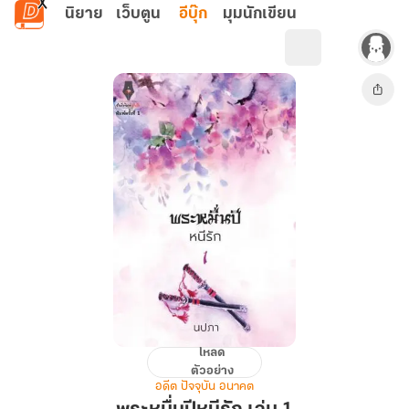
ข้ามไปยังเนื้อหาหลัก
นิยาย
เว็บตูน
อีบุ๊ก
มุมนักเขียน
โหลด
พระ
ตัวอย่าง
หมื่น
อดีต ปัจจุบัน อนาคต
ปี