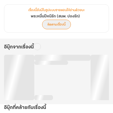
อีตาอ๋องบ้าจ้องมาตาหวานฉ่ำ ทำเอาไปต่อไม่ถูกเลย
ฉันผุดลุกขึ้นแก้เขิน แล้วหันไปออกคำสั่งกับเสี่ยวจู
เรื่องนี้ยังมีในรูปแบบรายตอนให้อ่านด้วยนะ
‘ช่วยท่านอ๋องล้างตัวที ถ้าเจอบาดแผลรายงานข้าด้วย’
พระหมื่นปีหนีรัก (สนพ. ปองรัก)
คราวนี้เหมือนรอยยิ้มหมิงอ๋องจะกว้างขึ้นไปอีก ที่แปลกคือพวกทหารรอบ
ติดตามเรื่องนี้
ตัว
ไอ้อาการยิ้มอ่อนกับสายตากระเซ้าเย้าแหย่นี่มันอะไรกัน ฉันเก็บความ
ข้องใจเอาไว้
อีบุ๊กจากเรื่องนี้
รอจนเสี่ยวจูช่วยล้างตัวให้หมิงอ๋องเสร็จแล้ว ค่อยแอบถามว่าพูดอะไรผิด
คนจึงขำ
‘นายหญิงไม่ได้พูดอะไรผิดหรอก เพียงแต่...’
‘เพียงแต่อะไร’
‘ท่านทำตัวเหมือนเมียท่านอ๋องเลย’
อีบุ๊กที่คล้ายกับเรื่องนี้