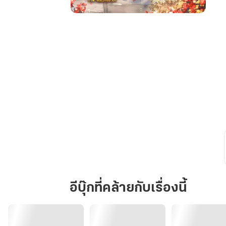
กลาย
เป็น
มารดา
ของ
นาง
ร้าย
ตัว
น้อย
成
为
小
女
反
派
อีบุ๊กที่คล้ายกับเรื่องนี้
的
母
亲