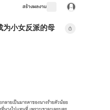
สร้างผลงาน
น้อย 成为小女反派的母
ยายกลายเป็นมารดาของนางร้ายตัวน้อย
างที่นางไปแทนที่ เพราะเขาละเลยบุตร