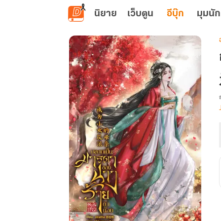
ข้ามไปยังเนื้อหาหลัก
นิยาย
เว็บตูน
อีบุ๊ก
มุมนัก
เ