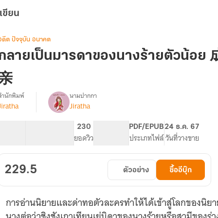
เขียน
อดีต ปัจจุบัน อนาคต
กลายเป็นมารดาของนางร้ายตัว
亲
สำนักพิมพ์
นามปากกา
Jiratha
Jiratha
รื่อง
กลาย
เป็น
70.26K
363
230
PG ทั่วไป
PDF/EPUB
24 ธ.ค. 67
มารดา
จำนวนคำ
จำนวนหน้า (A5)
ยอดวิว
ระดับเนื้อหา
ประเภทไฟล์
วันที่วางขาย
ของ
นาง
ร้าย
229.5
ตัวอย่าง
ซื้ออีบุ๊ก
ตัว
น้อย
成
การอ่านนิยายและด่าทอตัวละครทำให้ได้เข้าสู่โลกของนิ
为
小
นางต่อว่าชิงชังเกาเทียนเย่บิดาของนางร้ายหรือสามีของร่