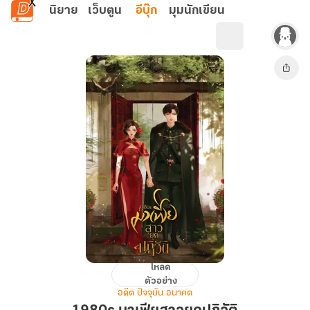
ข้ามไปยังเนื้อหาหลัก
นิยาย
เว็บตูน
อีบุ๊ก
มุมนักเขียน
โหลด
1980s
ตัวอย่าง
มาเฟีย
อดีต ปัจจุบัน อนาคต
สาว