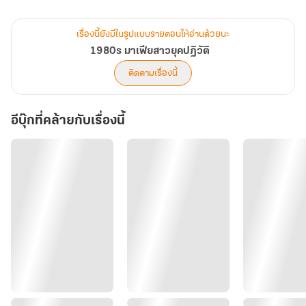
เจินเหมยอี้ เธอย้อนเวลากลับมาเพื่อเป็นหญิงสาวที่ร่ำรวยที่สุดแห่งยุค
รวย สวย เก่งและร้ายสมกับอดีตมาเฟียวงการค้าอาวุธ แต่โอกาสที่สอง
เรื่องนี้ยังมีในรูปแบบรายตอนให้อ่านด้วยนะ
ของการมีชีวิต เธอจะไม่ทำผิดกฎหมาย แต่จะถูกกฎหมายแทน? แต่อาชีพ
1980s มาเฟียสาวยุคปฎิวัติ
นี้ยุ่งยาก เพราะเงินมันมหาศาลการแข่งขันก็สูง
ติดตามเรื่องนี้
ประสบความสำเร็จเรื่องงานหากในสายตาปู่เธอต้องแต่งงานมีคนรักถึง
เรียกว่ามีชีวิตที่สมบูรณ์
อีบุ๊กที่คล้ายกับเรื่องนี้
ใช่… มันทำให้เธอต้องไปดูตัวกับผู้ชายที่ปู่เธอเลือกสรรมาให้บอกว่าดีสุด
ๆ และที่น่าตกใจคือ เขาคือคนที่เธอนอนด้วยเพียงเพราะเขาหล่อตรง
สเปค ผู้ชายคนแรกในชีวิตใหม่ที่นี้ทำให้เธอสนใจได้ โลกกลมมาก กลม
สุด ๆ ไปเลย
มาเฟียสาวอย่างเธอกับนายพลสุดหล่อ เหมือนขาวกับดำที่เข้ากันไม่ได้