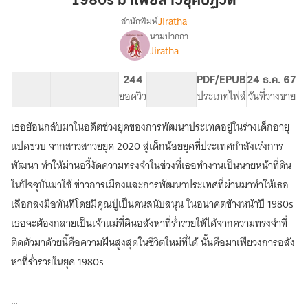
1980s มาเฟียสาวยุคปฏิวัติ
ยุค
Jiratha
สำนักพิมพ์
ปฏิวัติ
นามปากกา
1980s
เรื่อง
Jiratha
มาเฟีย
สาว
62.6K
317
244
PG ทั่วไป
PDF/EPUB
24 ธ.ค. 67
ยุค
จำนวนคำ
จำนวนหน้า (A5)
ยอดวิว
ระดับเนื้อหา
ประเภทไฟล์
วันที่วางขาย
ปฎิ
วัติ
เธอย้อนกลับมาในอดีตช่วงยุคของการพัฒนาประเทศอยู่ในร่างเด็กอายุ
แปดขวบ จากสาวสาวยยุค 2020 สู่เด็กน้อยยุคที่ประเทศกำลังเร่งการ
พัฒนา ทำให้ม่านอวี้งัดความทรงจำในช่วงที่เธอทำงานเป็นนายหน้าที่ดิน
ในปัจจุบันมาใช้ ข่าวการเมืองและการพัฒนาประเทศที่ผ่านมาทำให้เธอ
เลือกลงมือทันทีโดยมีคุณปู่เป็นคนสนับสนุน ในอนาคตข้างหน้าปี 1980s
เธอจะต้องกลายเป็นเจ้าแม่ที่ดินอสังหาที่ร่ำรวยให้ได้จากความทรงจำที่
ติดตัวมาด้วยนี้คือความฝันสูงสุดในชีวิตใหม่ที่ได้ นั้นคือมาเฟียวงการอสัง
หาที่ร่ำรวยในยุค 1980s