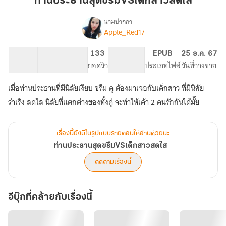
ท่านประธานสุดขรึมVSเด็กสาวสดใส
ขรึมVSเด็ก
สาว
นามปากกา
Apple_Red17
เรื่อง
สดใส
ท่าน
ประธาน
23.74K
45
133
PG ทั่วไป
EPUB
25 ธ.ค. 67
สุด
จำนวนคำ
จำนวนหน้า (A5)
ยอดวิว
ระดับเนื้อหา
ประเภทไฟล์
วันที่วางขาย
ขรึมVSเด็ก
สาว
เมื่อท่านประธานที่มีนิสัยเงียบ ขรึม ดุ ต้องมาเจอกับเด็กสาว ที่มีนิสัย
สดใส
ร่าเริง สดใส นิสัยที่แตกต่างของทั้งคู่ จะทำให้เค้า 2 คนรักกันได้มั๊ย
เรื่องนี้ยังมีในรูปแบบรายตอนให้อ่านด้วยนะ
ท่านประธานสุดขรึมVSเด็กสาวสดใส
ติดตามเรื่องนี้
อีบุ๊กที่คล้ายกับเรื่องนี้