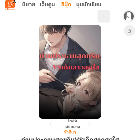
ข้ามไปยังเนื้อหาหลัก
นิยาย
เว็บตูน
อีบุ๊ก
มุมนักเขียน
โหลด
ท่าน
ตัวอย่าง
ประธาน
รักอื่นๆ
สุด