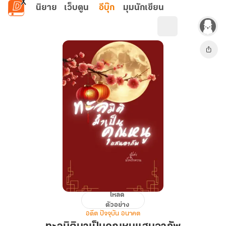
ข้ามไปยังเนื้อหาหลัก
นิยาย
เว็บตูน
อีบุ๊ก
มุมนักเขียน
โหลด
ทะลุ
ตัวอย่าง
มิติ
อดีต ปัจจุบัน อนาคต
มา