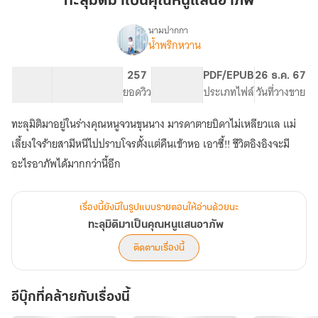
ทะลุมิติมาเป็นคุณหนูแสนอาภัพ
เป็น
คุณ
นามปากกา
น้ำพริกหวาน
เรื่อง
หนู
ทะลุ
แสน
มิติ
70.02K
357
257
PG ทั่วไป
PDF/EPUB
26 ธ.ค. 67
อาภัพ
มา
จำนวนคำ
จำนวนหน้า (A5)
ยอดวิว
ระดับเนื้อหา
ประเภทไฟล์
วันที่วางขาย
เป็น
คุณ
ทะลุมิติมาอยู่ในร่างคุณหนูจวนขุนนาง มารดาตายบิดาไม่เหลียวแล แม่
หนู
แสน
เลี้ยงใจร้ายสามีหนีไปปราบโจรตั้งแต่คืนเข้าหอ เอาซี้!! ชีวิตอิงอิงจะมี
อาภัพ
อะไรอาภัพได้มากกว่านี้อีก
เรื่องนี้ยังมีในรูปแบบรายตอนให้อ่านด้วยนะ
ทะลุมิติมาเป็นคุณหนูแสนอาภัพ
ติดตามเรื่องนี้
อีบุ๊กที่คล้ายกับเรื่องนี้