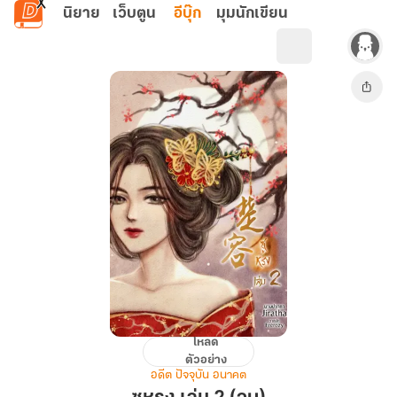
ข้ามไปยังเนื้อหาหลัก
นิยาย
เว็บตูน
อีบุ๊ก
มุมนักเขียน
โหลด
ซู
ตัวอย่าง
หรง
อดีต ปัจจุบัน อนาคต
เล่ม