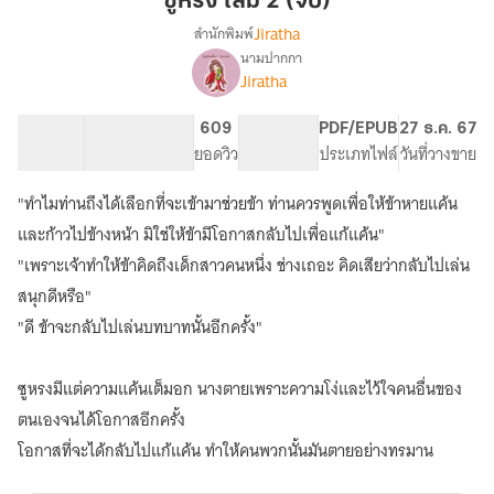
ซูหรง เล่ม 2 (จบ)
2
Jiratha
สำนักพิมพ์
(จบ)
นามปากกา
เรื่อง
Jiratha
ซู
หรง
(จบ
224.28K
1.04K
609
PG ทั่วไป
PDF/EPUB
27 ธ.ค. 67
แล้ว
จำนวนคำ
จำนวนหน้า (A5)
ยอดวิว
ระดับเนื้อหา
ประเภทไฟล์
วันที่วางขาย
จ้า)
"ทำไมท่านถึงได้เลือกที่จะเข้ามาช่วยข้า ท่านควรพูดเพื่อให้ข้าหายแค้น
และก้าวไปข้างหน้า มิใช่ให้ข้ามีโอกาสกลับไปเพื่อแก้แค้น"
"เพราะเจ้าทำให้ข้าคิดถึงเด็กสาวคนหนึ่ง ช่างเถอะ คิดเสียว่ากลับไปเล่น
สนุกดีหรือ"
"ดี ข้าจะกลับไปเล่นบทบาทนั้นอีกครั้ง"
ซูหรงมีแต่ความแค้นเต็มอก นางตายเพราะความโง่และไว้ใจคนอื่นของ
ตนเองจนได้โอกาสอีกครั้ง
โอกาสที่จะได้กลับไปแก้แค้น ทำให้คนพวกนั้นมันตายอย่างทรมาน