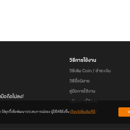
วิธีการใช้งาน
วิธีเติม Coin / ชำระเงิน
วิธีซื้อนิยาย
คู่มือการใช้งาน
มือถือไม่ลง!
กติกาการใช้งาน
้คุกกี้เพื่อพัฒนาประสบการณ์ของ ผู้ใช้ให้ดียิ่งขึ้น
เรียนรู้เพิ่มเติมที่นี่
ย
คำถามที่พบบ่อย