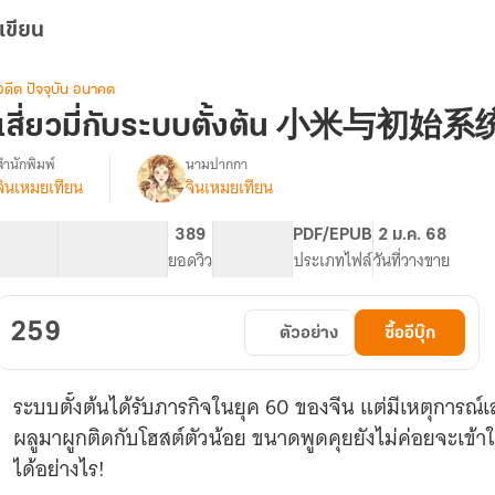
เขียน
อดีต ปัจจุบัน อนาคต
เสี่ยวมี่กับระบบตั้งต้น 小米与初始系统 
สำนักพิมพ์
นามปากกา
จินเหมยเทียน
จินเหมยเทียน
(มี
รื่อง
E-
book)
75.39K
485
389
PG ทั่วไป
PDF/EPUB
2 ม.ค. 68
เสี่ยว
จำนวนคำ
จำนวนหน้า (A5)
ยอดวิว
ระดับเนื้อหา
ประเภทไฟล์
วันที่วางขาย
ี่
กับ
ระบบ
259
ตัวอย่าง
ซื้ออีบุ๊ก
ั้ง
ต้น
小
ระบบตั้งต้นได้รับภารกิจในยุค 60 ของจีน แต่มีเหตุการณ์เล
米
与
ผลูมาผูกติดกับโฮสต์ตัวน้อย ขนาดพูดคุยยังไม่ค่อยจะเข้
初
ได้อย่างไร!
始