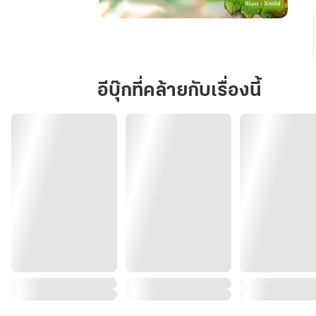
เสี่ยว
มี่
กับ
ระบบ
อีบุ๊กที่คล้ายกับเรื่องนี้
ตั้ง
ต้น
小
米
与
初
始
系
统
(เล่ม
เดียว
จบ)