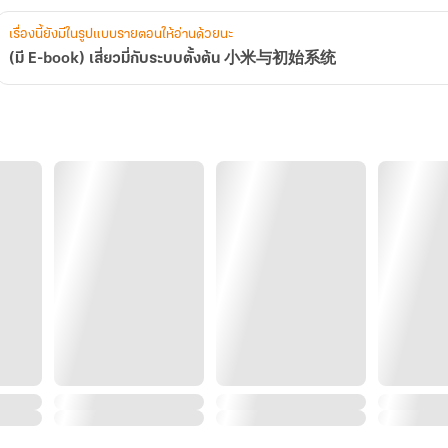
系
统
เรื่องนี้ยังมีในรูปแบบรายตอนให้อ่านด้วยนะ
(มี E-book) เสี่ยวมี่กับระบบตั้งต้น 小米与初始系统