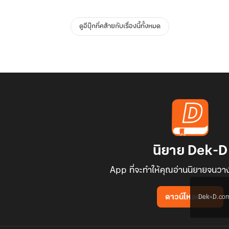
ดูอีบุ๊กที่คล้ายกับเรื่องนี้ทั้งหมด
นิยาย Dek-D
App ที่จะทำให้คุณอ่านนิยายจนวาง
Dek-D.com ใช
ดาวน์โหลดแอป