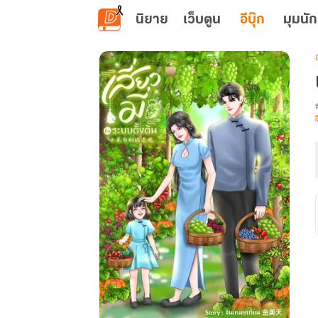
ข้ามไปยังเนื้อหาหลัก
นิยาย
เว็บตูน
อีบุ๊ก
มุมนัก
เ
ม
ต