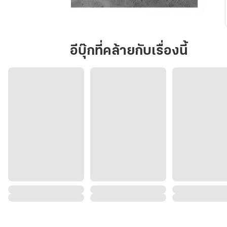
พิภพ
ราชา
ฉบับ
อีบุ๊กที่คล้ายกับเรื่องนี้
เต็ม
4
ภาค
จบ