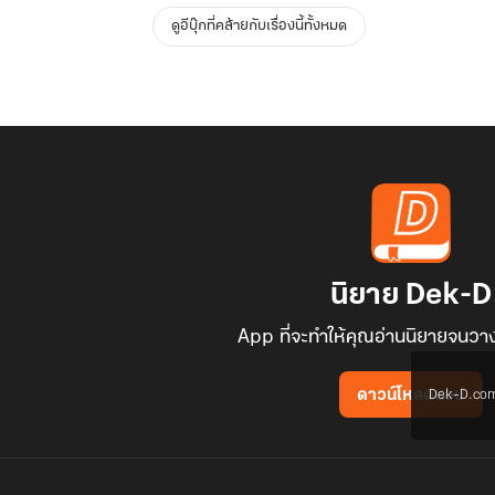
ดูอีบุ๊กที่คล้ายกับเรื่องนี้ทั้งหมด
นิยาย Dek-D
App ที่จะทำให้คุณอ่านนิยายจนวาง
Dek-D.com ใช
ดาวน์โหลดแอป