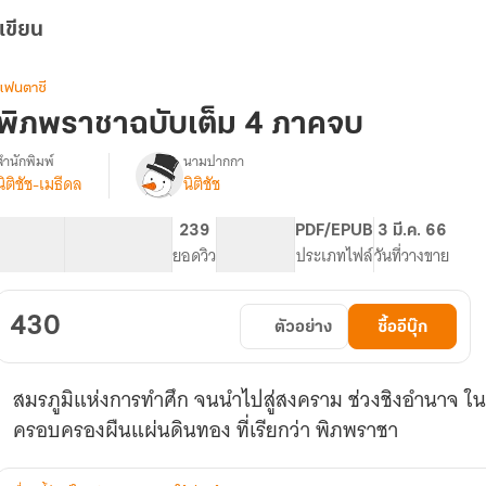
เขียน
แฟนตาซี
พิภพราชาฉบับเต็ม 4 ภาคจบ
สำนักพิมพ์
นามปากกา
นิติชัช-เมธีดล
นิติชัช
รื่อง
พิภพ
ราชา
400.89K
870
239
PG ทั่วไป
PDF/EPUB
3 มี.ค. 66
ภาค
จำนวนคำ
จำนวนหน้า (A5)
ยอดวิว
ระดับเนื้อหา
ประเภทไฟล์
วันที่วางขาย
1
ชะตา
430
ตัวอย่าง
ซื้ออีบุ๊ก
กรรม
แห่ง
องค์
สมรภูมิแห่งการทำศึก จนนำไปสู่สงคราม ช่วงชิงอำนาจ ใน 4 ราชอาณาจักร 9 นครรัฐ ใครจะได้
รัชทายาท
ครอบครองผืนแผ่นดินทอง ที่เรียกว่า พิภพราชา