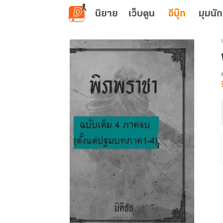
ข้ามไปยังเนื้อหาหลัก
นิยาย
เว็บตูน
อีบุ๊ก
มุมนัก
เ
: