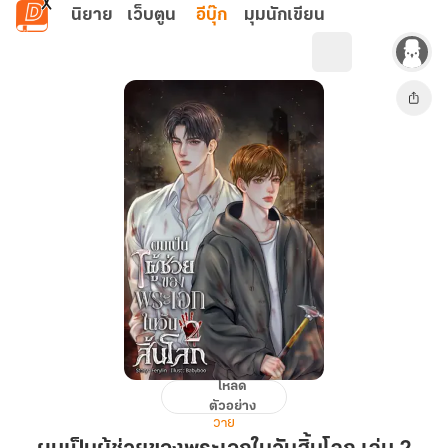
ข้ามไปยังเนื้อหาหลัก
นิยาย
เว็บตูน
อีบุ๊ก
มุมนักเขียน
โหลด
ผม
ตัวอย่าง
เป็น
วาย
ผู้