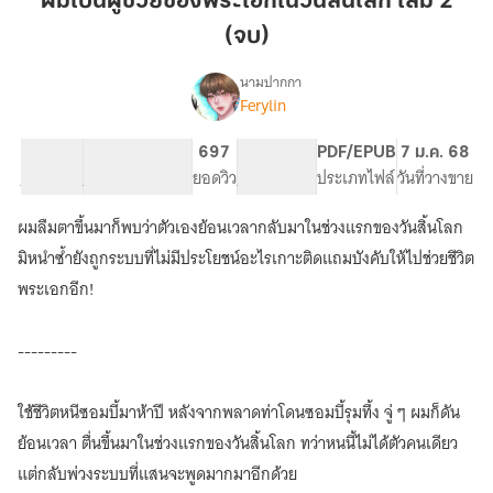
ผมเป็นผู้ช่วยของพระเอกในวันสิ้นโลก เล่ม 2
ช่วย
(จบ)
ของ
พระเอก
นามปากกา
ใน
Ferylin
เรื่อง
ผม
วัน
เป็น
สิ้น
47.77K
221
697
PG ทั่วไป
PDF/EPUB
7 ม.ค. 68
ผู้
จำนวนคำ
จำนวนหน้า (A5)
โลก
ยอดวิว
ระดับเนื้อหา
ประเภทไฟล์
วันที่วางขาย
ช่วย
เล่ม
ของ
ผมลืมตาขึ้นมาก็พบว่าตัวเองย้อนเวลากลับมาในช่วงแรกของวันสิ้นโลก
2
พระเอก
ใน
(จบ)
มิหนำซ้ำยังถูกระบบที่ไม่มีประโยชน์อะไรเกาะติดแถมบังคับให้ไปช่วยชีวิต
วัน
พระเอกอีก!
สิ้น
โลก
---------
ใช้ชีวิตหนีซอมบี้มาห้าปี หลังจากพลาดท่าโดนซอมบี้รุมทึ้ง จู่ ๆ ผมก็ดัน
ย้อนเวลา ตื่นขึ้นมาในช่วงแรกของวันสิ้นโลก ทว่าหนนี้ไม่ได้ตัวคนเดียว
แต่กลับพ่วงระบบที่แสนจะพูดมากมาอีกด้วย