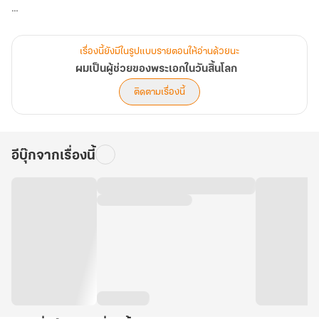
จากนั้นผมก็ได้รับรู้ว่าโลกใบนี้เป็นเพียงนิยายเรื่องหนึ่ง หลังจากพระเอก
ในนิยายตายไป พระเจ้าจึงทำการรีเซตโลกใบนี้ใหม่อีกครั้ง และผมก็คือ
เรื่องนี้ยังมีในรูปแบบรายตอนให้อ่านด้วยนะ
ตัวประกอบดวงซวยที่ถูกเลือกนั่นเอง!
ผมเป็นผู้ช่วยของพระเอกในวันสิ้นโลก
ติดตามเรื่องนี้
แต่ใครจะไปคิดว่าพระเอกคนนั้นดันเป็นหมอนั่น คนที่ผมเคยต่อยหน้ามัน
ไปเมื่อปีก่อน!
อีบุ๊กจากเรื่องนี้
[ระบบ : นี่นายกล้าทำร้ายเขาเลยเหรอ นั่นพระเอกเลยนะ นายทำได้ไง!!]
"ก็กำลังรู้สึกผิดอยู่นี่ไง"
---------
- นิยายมี 2 เล่มจบ
- เล่ม 2 ประกอบไปด้วย ตอนที่ 31 - 53 (ตอนพิเศษ 5)
- รบกวนอ่านตัวอย่างก่อนซื้อนะคะ
- พระเอกธงเขียว นายเอกค่อนข้างหยาบคายแต่นิสัยดีนะคะ