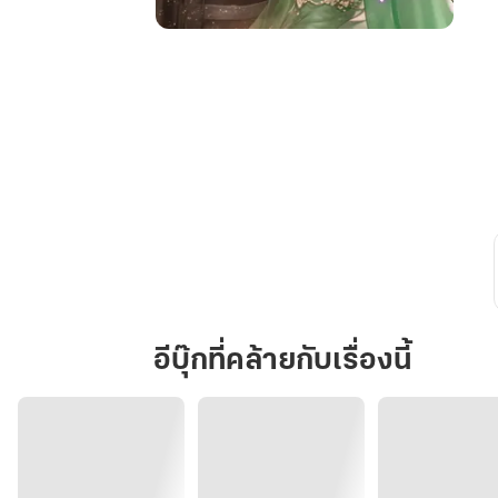
หวน
คืน
ครา
นี้
ไม่
ขอ
เป็น
มารดา
ผู้
โง่
งม
อีบุ๊กที่คล้ายกับเรื่องนี้