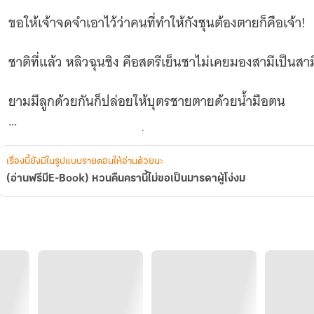
งม
ขอให้เจ้าจดจำเอาไว้ว่าคนที่ทำให้กังชุนต้องตายก็คือเจ้า!
ชาติที่แล้ว หลิวฉุนชิง คือสตรีเย็นชาไม่เคยมองสามีเป็นสาม
ยามมีลูกด้วยกันก็ปล่อยให้บุตรชายตายด้วยน้ำมือตน
ทว่าสวรรค์ยังให้โอกาส เมื่อกลับมาแล้วย่อมต้องดูแลเขาให
เรื่องนี้ยังมีในรูปแบบรายตอนให้อ่านด้วยนะ
(อ่านฟรีมีE-Book) หวนคืนครานี้ไม่ขอเป็นมารดาผู้โง่งม