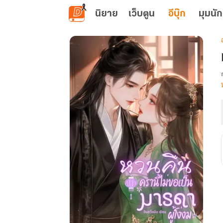
ข้ามไปยังเนื้อหาหลัก
นิยาย
เว็บตูน
อีบุ๊ก
มุมนัก
เ
น
ผ