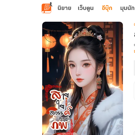
ข้ามไปยังเนื้อหาหลัก
นิยาย
เว็บตูน
อีบุ๊ก
มุมนัก
เ