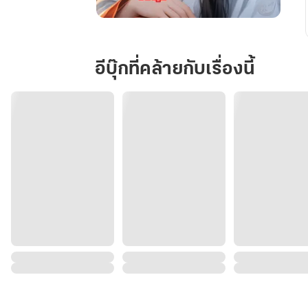
สายใย
สวรรค์
สอง
อีบุ๊กที่คล้ายกับเรื่องนี้
ภพ