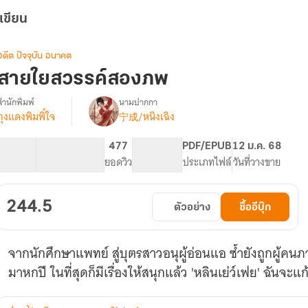
เขียน
อดีต ปัจจุบัน อนาคต
สายใยสวรรค์สองภพ
สำนักพิมพ์
นามปากกา
ถุงแดงพิมพิ์ใจ
宁成/หนิงเฉิง
รื่อง
สายใย
สวรรค์
71.08K
491
477
PG ทั่วไป
PDF/EPUB
12 ม.ค. 68
สอง
จำนวนคำ
จำนวนหน้า (A5)
ยอดวิว
ระดับเนื้อหา
ประเภทไฟล์
วันที่วางขาย
ภพ
244.5
ตัวอย่าง
ซื้ออีบุ๊ก
จากนักศึกษาแพทย์ สู่บุตรสาวอนุผู้อ่อนแอ ซ้ำยังถูกผู้ค
มาหกปี ในที่สุดก็มีเรื่องให้สนุกแล้ว 'หลินเย่ว์เฟย' ฉันจะแ