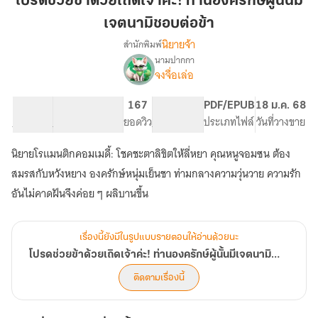
โปรดช่วยข้าด้วยเถิดเจ้าค่ะ! ท่านองครักษ์ผู้นั้นมี
ด้วย
เจตนามิชอบต่อข้า
เถิด
นิยายจ้า
สำนักพิมพ์
เจ้าค่ะ!
นามปากกา
ท่าน
เรื่อง
จงจื่อเล่อ
โปรด
องครักษ์
ช่วย
ผู้
ข้า
80.91K
311
167
PG ทั่วไป
PDF/EPUB
18 ม.ค. 68
นั้น
ด้วย
จำนวนคำ
จำนวนหน้า (A5)
ยอดวิว
ระดับเนื้อหา
ประเภทไฟล์
วันที่วางขาย
มี
เถิด
เจตนา
เจ้าค่ะ!
นิยายโรแมนติกคอมเมดี้: โชคชะตาลิขิตให้ลี่หยา คุณหนูจอมซน ต้อง
ท่าน
มิ
สมรสกับหวังหยาง องครักษ์หนุ่มเย็นชา ท่ามกลางความวุ่นวาย ความรัก
องครักษ์
ชอบ
ผู้
ต่อ
นั้น
ข้า
มี
เจตนา
เรื่องนี้ยังมีในรูปแบบรายตอนให้อ่านด้วยนะ
มิ
โปรดช่วยข้าด้วยเถิดเจ้าค่ะ! ท่านองครักษ์ผู้นั้นมีเจตนามิชอบต่อข้า
ชอบ
ต่อ
ติดตามเรื่องนี้
ข้า