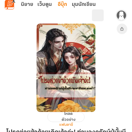
ข้ามไปยังเนื้อหาหลัก
นิยาย
เว็บตูน
อีบุ๊ก
มุมนักเขียน
โหลด
โปรด
ตัวอย่าง
ช่วย
แฟนตาซี
ข้า