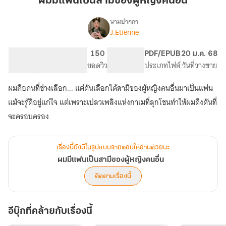
ผมมีแฟนเป็นสามีของผู้หญิงคนอื่น
เป็น
สามี
นามปากกา
J.Etienne
เรื่อง
ของ
ผม
ผู้
มี
73.98K
390
150
PG ทั่วไป
PDF/EPUB
20 ม.ค. 68
หญิง
แฟน
จำนวนคำ
จำนวนหน้า (A5)
ยอดวิว
ระดับเนื้อหา
ประเภทไฟล์
วันที่วางขาย
คน
เป็น
สามี
อื่น
ผมคือคนที่ช่างเลือก... แต่ดันเลือกได้สามีของผู้หญิงคนอื่นมาเป็นแฟน
ของ
ผู้
แม้จะรู้ดีอยู่แก่ใจ แต่เพราะเปลวเพลิงแห่งกาเมที่ลุกโชนทำให้ผมดึงดันที่
หญิง
จะครอบครอง
คน
อื่น
เรื่องนี้ยังมีในรูปแบบรายตอนให้อ่านด้วยนะ
ผมมีแฟนเป็นสามีของผู้หญิงคนอื่น
ติดตามเรื่องนี้
อีบุ๊กที่คล้ายกับเรื่องนี้