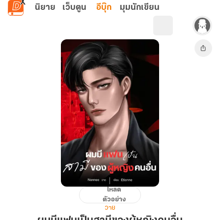
ข้ามไปยังเนื้อหาหลัก
นิยาย
เว็บตูน
อีบุ๊ก
มุมนักเขียน
โหลด
ผม
ตัวอย่าง
มี
วาย
แฟน