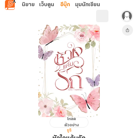
ข้ามไปยังเนื้อหาหลัก
นิยาย
เว็บตูน
อีบุ๊ก
มุมนักเขียน
โหลด
หัวใจ
ตัวอย่าง
แค้น
ยูริ
รัก