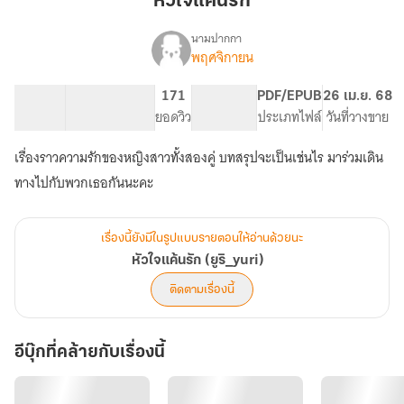
หัวใจแค้นรัก
นามปากกา
พฤศจิกายน
เรื่อง
หัวใจ
แค้น
80.93K
386
171
PG ทั่วไป
PDF/EPUB
26 เม.ย. 68
รัก
จำนวนคำ
จำนวนหน้า (A5)
ยอดวิว
ระดับเนื้อหา
ประเภทไฟล์
วันที่วางขาย
(ยูริ_yuri)
เรื่องราวความรักของหญิงสาวทั้งสองคู่ บทสรุปจะเป็นเช่นไร มาร่วมเดิน
ทางไปกับพวกเธอกันนะคะ
เรื่องนี้ยังมีในรูปแบบรายตอนให้อ่านด้วยนะ
หัวใจแค้นรัก (ยูริ_yuri)
ติดตามเรื่องนี้
อีบุ๊กที่คล้ายกับเรื่องนี้