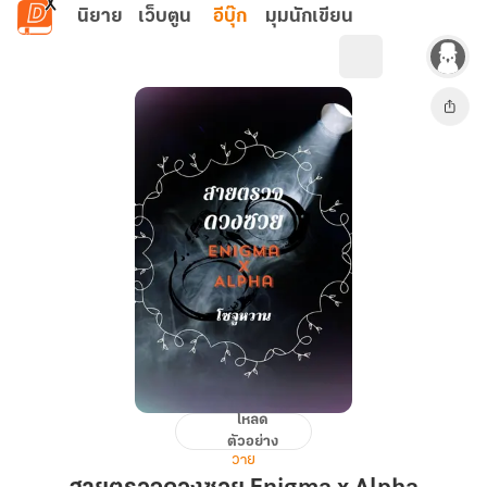
ข้ามไปยังเนื้อหาหลัก
นิยาย
เว็บตูน
อีบุ๊ก
มุมนักเขียน
โหลด
สาย
ตัวอย่าง
ตรวจ
วาย
ดวง