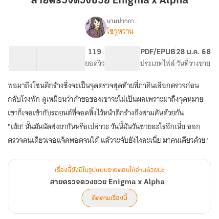
สายตรวจดวงซวย Enigma x Alpha
ซวย
Enigma
นามปากกา
โซจูหวาน
เรื่อง
x
สาย
Alpha
ตรวจ
13.07K
73
119
PG ทั่วไป
PDF/EPUB
28 ม.ค. 68
ดวง
จำนวนคำ
จำนวนหน้า (A5)
ยอดวิว
ระดับเนื้อหา
ประเภทไฟล์
วันที่วางขาย
ซวย
Enigma
พอมาถึงโซนตึกร้างซึ่งจะเป็นจุดตรวจสุดท้ายที่ภาคินเลือกตรวจก่อน
x
Alpha
กลับโรงพัก ดูเหมือนว่าคำขอของเขาจะไม่เป็นผลเพราะมาถึงจุดหมาย
เขาก็เจอเข้ากับรถยนต์ที่จอดทิ้งไว้หน้าตึกร้างถึงสามคันด้วยกัน
"เฮ้ย! นั้นมันนัดส่งยากันหรือเปล่าวะ วันนี้มันวันซวยอะไรอีกเนี่ย ออก
เรื่องนี้ยังมีในรูปแบบรายตอนให้อ่านด้วยนะ
สายตรวจดวงซวย Enigma x Alpha
ติดตามเรื่องนี้