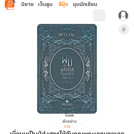
ข้ามไปยังเนื้อหาหลัก
นิยาย
เว็บตูน
อีบุ๊ก
มุมนักเขียน
โหลด
เมื่อ
ตัวอย่าง
ผม
วาย
เป็น