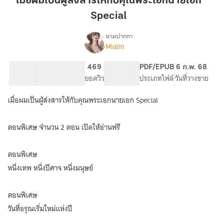
เมื่อผมเป็นผู้ส่งสารให้กับคุณพระเอกนายเอก
ผู้
Special
ส่ง
สาร
นามปากกา
ให้
Mialin
เรื่อง
เมื่อ
กับ
ผม
คุณ
3.32K
23
469
PG ทั่วไป
PDF/EPUB
6 ก.พ. 68
เป็น
จำนวนคำ
จำนวนหน้า (A5)
พระเอก
ยอดวิว
ระดับเนื้อหา
ประเภทไฟล์
วันที่วางขาย
ผู้
นาย
ส่ง
เมื่อผมเป็นผู้ส่งสารให้กับคุณพระเอกนายเอก Special
เอก
สาร
ให้
Special
กับ
ตอนพิเศษ จำนวน 2 ตอน เปิดให้อ่านฟรี
คุณ
พระเอก
นาย
ตอนพิเศษ
เอก
หนึ่งเทพ หนึ่งปีศาจ หนึ่งมนุษย์
(3P)
ตอนพิเศษ
วันที่อรุณเริ่มใหม่แห่งปี