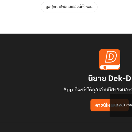
ดูอีบุ๊กที่คล้ายกับเรื่องนี้ทั้งหมด
นิยาย Dek-D
App ที่จะทำให้คุณอ่านนิยายจนวาง
Dek-D.com ใช
ดาวน์โหลดแอป