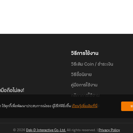
วิธีการใช้งาน
วิธีเติม Coin / ชำระเงิน
วิธีซื้อนิยาย
คู่มือการใช้งาน
มือถือไม่ลง!
กติกาการใช้งาน
้คุกกี้เพื่อพัฒนาประสบการณ์ของ ผู้ใช้ให้ดียิ่งขึ้น
เรียนรู้เพิ่มเติมที่นี่
ย
คำถามที่พบบ่อย
© 2026
Dek-D Interactive Co.,Ltd.
All rights reserved. |
Privacy Policy