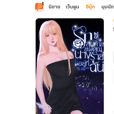
ข้ามไปยังเนื้อหาหลัก
นิยาย
เว็บตูน
อีบุ๊ก
มุมนัก
เ
ท