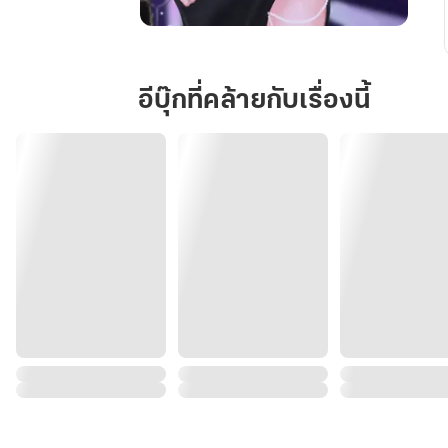
รัก
สุดท้าย
ของ
อีบุ๊กที่คล้ายกับเรื่องนี้
คุณ
นาง
ร้าย
อยู่
ที่
ฉัน