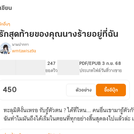
เขียน
รักอื่นๆ
รักสุดท้ายของคุณนางร้ายอยู่ที่ฉัน
นามปากกา
wmtawisa9a
รื่อง
รัก
สุดท้าย
45.58K
544
247
PG ทั่วไป
PDF/EPUB
3 ก.ย. 68
ของ
จำนวนคำ
จำนวนหน้า (A5)
ยอดวิว
ระดับเนื้อหา
ประเภทไฟล์
วันที่วางขาย
คุณ
นาง
ร้าย
450
ตัวอย่าง
ซื้ออีบุ๊ก
อยู่
ี่
ฉัน
ทะลุมิติงั้นเหรอ รับรู้ตัวตน ? ได้ที่ไหน... คนอื่นเขามารู้ต
ฉันทำไมมันถึงได้เริ่มในตอนที่ทุกอย่างสิ้นสุดลงไปแล้วล่ะ 