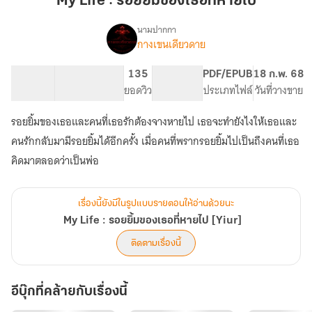
My Life : รอยยิ้มของเธอที่หายไป
รอย
ยิ้ม
นามปากกา
กางเขนเดียวดาย
My
ของ
เรื่อง
Life
เธอ
:
105.52K
216
135
NC 18
PDF/EPUB
18 ก.พ. 68
ที่
รอย
จำนวนคำ
จำนวนหน้า (A5)
ยอดวิว
ระดับเนื้อหา
ประเภทไฟล์
วันที่วางขาย
หาย
ยิ้ม
ไป
ของ
รอยยิ้มของเธอและคนที่เธอรักต้องจางหายไป เธอจะทำยังไงให้เธอและ
เธอ
คนรักกลับมามีรอยยิ้มได้อีกครั้ง เมื่อคนที่พรากรอยยิ้มไปเป็นถึงคนที่เธอ
ที่
หาย
คิดมาตลอดว่าเป็นพ่อ
ไป
[Yiur]
เรื่องนี้ยังมีในรูปแบบรายตอนให้อ่านด้วยนะ
My Life : รอยยิ้มของเธอที่หายไป [Yiur]
ติดตามเรื่องนี้
อีบุ๊กที่คล้ายกับเรื่องนี้