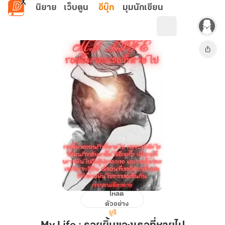
ข้ามไปยังเนื้อหาหลัก
นิยาย
เว็บตูน
อีบุ๊ก
มุมนักเขียน
โหลด
My
ตัวอย่าง
Life
ยูริ
: