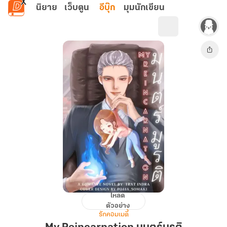
ข้ามไปยังเนื้อหาหลัก
นิยาย
เว็บตูน
อีบุ๊ก
มุมนักเขียน
โหลด
My
ตัวอย่าง
Reincarnation
รักคอมเมดี้
มนตร์