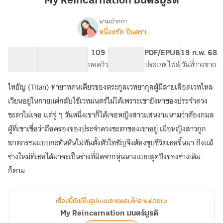
My Reincarnation มนตร์มูรติ
มู
รติ
นามปากกา
หนึ่งหรัด อินดรา
My
เรื่อง
Reincarnation
มนตร์
115.13K
425
109
PG ทั่วไป
PDF/EPUB
19 ก.พ. 68
มู
จำนวนคำ
จำนวนหน้า (A5)
ยอดวิว
ระดับเนื้อหา
ประเภทไฟล์
วันที่วางขาย
รติ
ไทธัญ (Titan) ทายาทคนเดียวของตระกูลเวทยากุลผู้มีสายเลือดเวทไหล
เวียนอยู่ในกายแต่กลับใช้เวทมนตร์ไม่ได้เพราะเขายังหาของประจำดวง
ชะตาไม่เจอ แต่จู่ ๆ วันหนึ่งเขาก็ได้เจอหญิงสาวแสนงามนามว่าต้องกมล
ผู้ที่เขาเชื่อว่าถือครองของประจำดวงชะตาของเขาอยู่ เมื่อหญิงสาวถูก
ฆาตกรรมแบบกะทันหันไม่ทันตั้งตัวไทธัญจึงต้องชุบชีวิตเธอขึ้นมา ถึงแม้
ร่างใหม่ที่เธอได้มาจะเป็นร่างที่ผิดจากหุ่นนางแบบสุดปังของร่างเดิม
เรื่องนี้ยังมีในรูปแบบรายตอนให้อ่านด้วยนะ
My Reincarnation มนตร์มูรติ