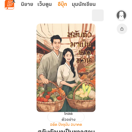
ข้ามไปยังเนื้อหาหลัก
นิยาย
เว็บตูน
อีบุ๊ก
มุมนักเขียน
โหลด
สลับ
ตัวอย่าง
ตัว
อดีต ปัจจุบัน อนาคต
มา