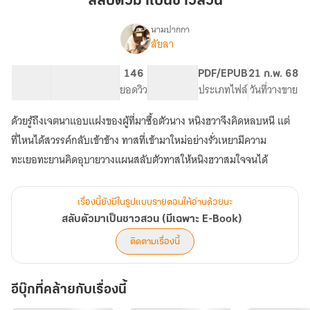
สลับตัวมาเป็นชาวสวน
เป็น
ชาวสวน
นามปากกา
ลัยลา
เรื่อง
สลับ
ตัว
43.4K
200
146
PG ทั่วไป
PDF/EPUB
21 ก.พ. 68
มา
จำนวนคำ
จำนวนหน้า (A5)
ยอดวิว
ระดับเนื้อหา
ประเภทไฟล์
วันที่วางขาย
เป็น
ชาวสวน
ด้วยรู้ถึงเจตนาแอบแฝงของผู้ที่มาซื้อตัวนาง หนิงฮวาจึงคิดหลบหนี แต่
(มี
เฉพาะ
ที่ไหนได้สวรรค์กลับเข้าข้าง ทาสที่เข้ามาใหม่อย่างรั่วเหยามีความ
E-
ทะเยอทะยานคิดอุบายวางแผนสลับตัวทาสให้หนิงฮวาสมใจจนได้
Book)
เรื่องนี้ยังมีในรูปแบบรายตอนให้อ่านด้วยนะ
สลับตัวมาเป็นชาวสวน (มีเฉพาะ E-Book)
ติดตามเรื่องนี้
อีบุ๊กที่คล้ายกับเรื่องนี้