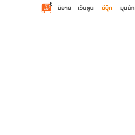
ข้ามไปยังเนื้อหาหลัก
นิยาย
เว็บตูน
อีบุ๊ก
มุมนัก