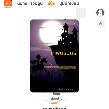
ข้ามไปยังเนื้อหาหลัก
นิยาย
เว็บตูน
อีบุ๊ก
มุมนักเขียน
โหลด
เทพ
ตัวอย่าง
นิ
แฟนตาซี
รัน