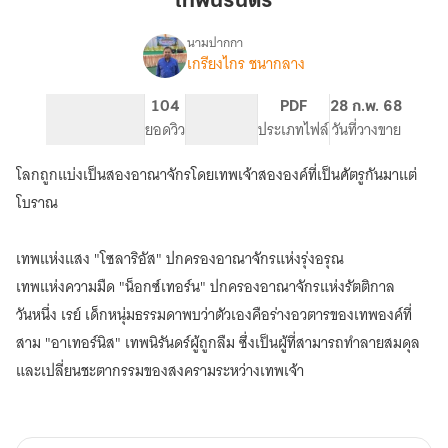
เทพนิรันดร์
ดร์
นามปากกา
เกรียงไกร ชนากลาง
เรื่อง
เทพ
นิ
225
104
PG ทั่วไป
PDF
28 ก.พ. 68
รัน
จำนวนหน้า (A5)
ยอดวิว
ระดับเนื้อหา
ประเภทไฟล์
วันที่วางขาย
ดร์
โลกถูกแบ่งเป็นสองอาณาจักรโดยเทพเจ้าสององค์ที่เป็นศัตรูกันมาแต่
โบราณ
เทพแห่งแสง "โซลาริอัส" ปกครองอาณาจักรแห่งรุ่งอรุณ
เทพแห่งความมืด "น็อกซ์เทอร์น" ปกครองอาณาจักรแห่งรัตติกาล
วันหนึ่ง เรย์ เด็กหนุ่มธรรมดาพบว่าตัวเองคือร่างอวตารของเทพองค์ที่
สาม "อาเทอร์นิส" เทพนิรันดร์ผู้ถูกลืม ซึ่งเป็นผู้ที่สามารถทำลายสมดุล
และเปลี่ยนชะตากรรมของสงครามระหว่างเทพเจ้า