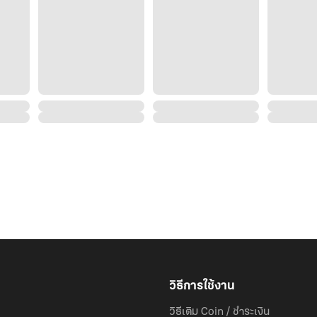
มีดราม่าเพื่อการดำเนินเรื่องแต่ไม่หนักมาก เพื่ออรรถรสนะ
ฝากติดตามผลด้วยนะคะ ชอบกดใจใช่กดแชร์ แอ่แฮร่!!.. ม
อ่านแล้วถูกใจ
ขอบคุณล่วงหน้าจ้า
วิธีการใช้งาน
วิธีเติม Coin / ชำระเงิน