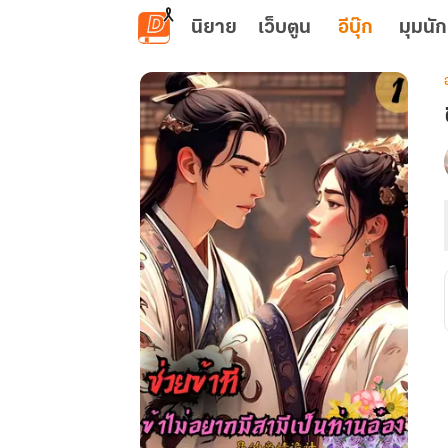
ข้ามไปยังเนื้อหาหลัก
นิยาย
เว็บตูน
อีบุ๊ก
มุมนัก
เ