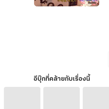
ช่วย
ข้า
ที
ข้า
ไม่
อยาก
มี
สามี
เป็น
ท่าน
อ๋อง
เล่ม
อีบุ๊กที่คล้ายกับเรื่องนี้
1