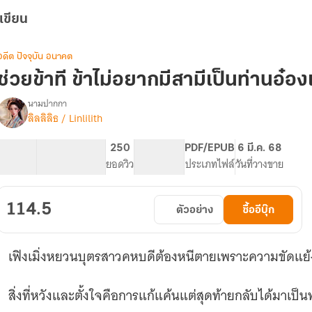
เขียน
อดีต ปัจจุบัน อนาคต
ช่วยข้าที ข้าไม่อยากมีสามีเป็นท่านอ๋อง
นามปากกา
ลิลลิลิธ / Linlilith
รื่อง
ช่วย
ข้า
65.17K
500
250
PG ทั่วไป
PDF/EPUB
6 มี.ค. 68
ที
จำนวนคำ
จำนวนหน้า (A5)
ยอดวิว
ระดับเนื้อหา
ประเภทไฟล์
วันที่วางขาย
ข้า
ไม่
อยาก
114.5
ตัวอย่าง
ซื้ออีบุ๊ก
มี
สามี
เป็น
เฟิงเมิ่งหยวนบุตรสาวคหบดีต้องหนีตายเพราะความขัดแย
ท่าน
อ๋อง
สิ่งที่หวังและตั้งใจคือการแก้แค้นแต่สุดท้ายกลับได้มาเ