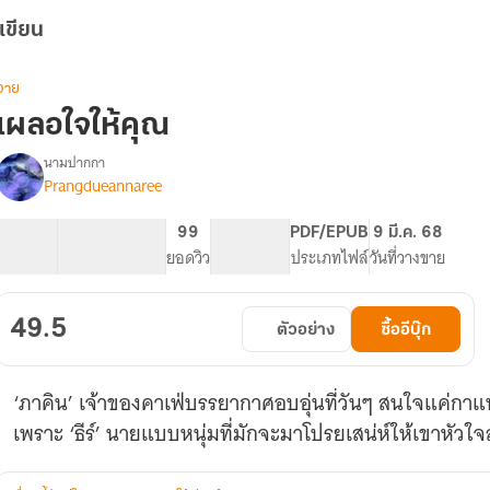
เขียน
วาย
เผลอใจให้คุณ
นามปากกา
Prangdueannaree
รื่อง
เผลอ
ใจ
7.19K
62
99
PG ทั่วไป
PDF/EPUB
9 มี.ค. 68
ให้
จำนวนคำ
จำนวนหน้า (A5)
ยอดวิว
ระดับเนื้อหา
ประเภทไฟล์
วันที่วางขาย
คุณ
49.5
ตัวอย่าง
ซื้ออีบุ๊ก
‘ภาคิน’ เจ้าของคาเฟ่บรรยากาศอบอุ่นที่วันๆ สนใจแค่กา
เพราะ ‘ธีร์’ นายแบบหนุ่มที่มักจะมาโปรยเสน่ห์ให้เขาหัวใจ