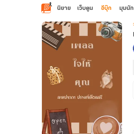
ข้ามไปยังเนื้อหาหลัก
นิยาย
เว็บตูน
อีบุ๊ก
มุมนัก
เ