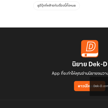
ดูอีบุ๊กที่คล้ายกับเรื่องนี้ทั้งหมด
นิยาย Dek-D
App ที่จะทำให้คุณอ่านนิยายจนวาง
Dek-D.com ใช
ดาวน์โหลดแอป