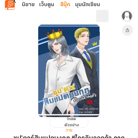
ข้ามไปยังเนื้อหาหลัก
นิยาย
เว็บตูน
อีบุ๊ก
มุมนักเขียน
โหลด
ซุป'ตาร์
ตัวอย่าง
สิบ
วาย
แปด