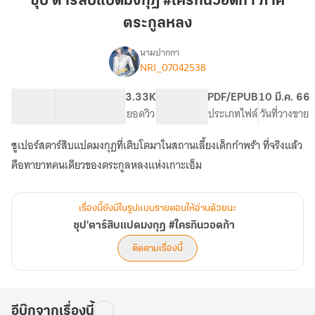
ซุป'ตาร์สิบแปดมงกุฎ #ใครกินวอดก้า ภาค
มงกุฎ
ตระกูลหลง
#ใคร
กิน
นามปากกา
วอ
NRI_07042538
เรื่อง
ซุป'ตาร์
ดก้า
สิบ
ภาค
191.45K
737
3.33K
PG ทั่วไป
PDF/EPUB
10 มี.ค. 66
แปด
จำนวนคำ
จำนวนหน้า (A5)
ตระกูล
ยอดวิว
ระดับเนื้อหา
ประเภทไฟล์
วันที่วางขาย
มงกุฎ
หลง
#ใคร
ซูเปอร์สตาร์สิบแปดมงกุฎที่เติบโตมาในสถานเลี้ยงเด็กกำพร้า ที่จริงแล้ว
กิน
วอ
คือทายาทคนเดียวของตระกูลหลงแห่งเกาะเอ็ม
ดก้า
เรื่องนี้ยังมีในรูปแบบรายตอนให้อ่านด้วยนะ
ซุป'ตาร์สิบแปดมงกุฎ #ใครกินวอดก้า
ติดตามเรื่องนี้
อีบุ๊กจากเรื่องนี้