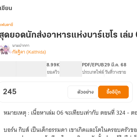
เขียน
แฟนตาซี
สุดยอดนักส่งอาหารแห่งบาร์เซโร เล่ม
นามปากกา
กัลฐิดา (Kalthida)
รื่อง
สุด
ยอด
89.36K
304
8.99K
PG ทั่วไป
PDF/EPUB
29 มี.ค. 68
นัก
จำนวนคำ
จำนวนหน้า (A5)
ยอดวิว
ระดับเนื้อหา
ประเภทไฟล์
วันที่วางขาย
ส่ง
อาหาร
แห่ง
245
ตัวอย่าง
ซื้ออีบุ๊ก
บาร์
เซโร
หมายเหตุ : เนื้อหาเล่ม 06 จะเทียบเท่ากับ ตอนที่ 324 -
บอร์น กิบส์ เป็นเด็กธรรมดา เขาเกิดและโตในครอบครัวของนั