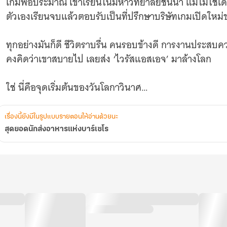
เกมพอประมาณ เข้าเรียนในมหาวิทยาลัยชั้นนำ แม้ไม่ใช่เด็กห
ตัวเองเรียนจบแล้วตอบรับเป็นที่ปรึกษาบริษัทเกมเปิดใหม่
ทุกอย่างมันก็ดี ชีวิตราบรื่น คนรอบข้างดี การงานประสบความ
คงคิดว่าเขาสบายไป เลยส่ง ‘ไวรัสแอสเอจ’ มาล้างโลก
ใช่ นี่คือจุดเริ่มต้นของวันโลกาวินาศ
คนตายเป็นเบือ ข้าวยากหมากแพง สัตว์กลายพันธุ์ แม้แต่แมล
เรื่องนี้ยังมีในรูปแบบรายตอนให้อ่านด้วยนะ
โชคดีที่สุดอย่างเดียวก็คือ คนที่ติดเชื้อไม่ได้กลายเป็นซ
สุดยอดนักส่งอาหารแห่งบาร์เซโร
แล้วกลายเป็นศพที่ทำให้เชื้อแพร่กระจายเร็วขึ้นหรือไม่ก็กล
หลังวันสิ้นโลก
บางทีไวรัสแอสเอจอาจจะเป็นระบบคัดกรองของธรรมชาติว
แล้วก็ใช่ บอร์นโชคดี เขาคือมนุษย์คนที่สองของโลกที่กลายพั