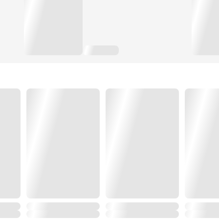
‘คลีนเอเนอร์จี’ ได้ พลังนี้เหมือนเกราะคุ้มภัยและยารักษา
ตายก่อนวัยอันควรได้เกือบเก้าสิบเปอร์เซนต์ และมันก็ทำใ
จริงๆ
มีคำกล่าวของหนังสือนวนิยายแฟนตาซีชื่อดังเล่มหนึ่งในโลก
"อย่าสงสารคนที่ตายไปแล้วเลย… สงสารคนที่อยู่เถอะ"
บอร์นคิดว่าจริงที่สุด เพราะเขาดันเป็นคนที่ต้องอยู่ไง!
เขาหรือก็สู้อุตส่าห์ตรากตำทำงานเพื่อมนุษยชาติด้วยความร
สภาวะนิวนอร์มอลอย่างปลอดภัย อายุอานามก็ปาเข้าไปสองร้
จะต้องนอนหลับอย่างสงบในโลงศพที่ถูกสร้างขึ้นอย่างสมเกีย
เขา แต่ทุกอย่างผิดแผนเพราะคำพูดคำเดียวของไอ้เพื่อน
‘ฝากนายทำให้เด็กมันดูด้วยแล้วกัน’