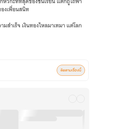
ัวกะทิที่สุดของชั้นเรียน แต่ก็ถูไถพา
ของเพื่อนสนิท
สำเร็จ เงินทองไหลมาเทมา แต่โลก
งก็ยังเป็นพาหะนำโรคที่น่ากลัว สิ่งที่
ติดตามเรื่องนี้
อมบี้แต่มีจุดจบแค่สองอย่าง ตายอย่างสงบ
ายพันธุ์เพื่อที่จะมีชีวิตรอดต่อไปในโลก
่า คุณจะได้ไปต่อไหม
นธุ์ ร่างกายชองเขาผลิตสิ่งที่เรียกว่า