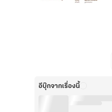
สุด
ยอด
นัก
ส่ง
อาหาร
แห่ง
บาร์
เซโร
เล่ม
06
อีบุ๊กจากเรื่องนี้