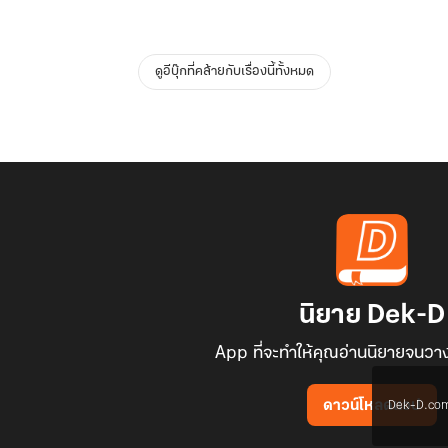
ดูอีบุ๊กที่คล้ายกับเรื่องนี้ทั้งหมด
นิยาย Dek-D
App ที่จะทำให้คุณอ่านนิยายจนวาง
Dek-D.com ใช
ดาวน์โหลดแอป