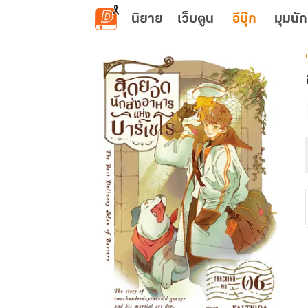
ข้ามไปยังเนื้อหาหลัก
นิยาย
เว็บตูน
อีบุ๊ก
มุมนัก
เ