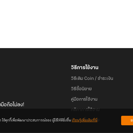
ทำให้ดู
คำพูดเรียบง่ายแต่กินความหมายนั้นเต็มไปด้วยรายละเ
‘ไอ้บ้าเบค ไอ้เพื่อนชั่ว!’
ไหนบอกว่าตายได้ไง!
วิธีการใช้งาน
ใครเขาอยากเกิดใหม่กัน!
วิธีเติม Coin / ชำระเงิน
วิธีซื้อนิยาย
(สบถเป็นคำหยาบหนึ่งร้อยแปดภาษาเป็นเวลาห้านาที)
คู่มือการใช้งาน
มือถือไม่ลง!
………
กติกาการใช้งาน
้คุกกี้เพื่อพัฒนาประสบการณ์ของ ผู้ใช้ให้ดียิ่งขึ้น
เรียนรู้เพิ่มเติมที่นี่
ย
คำถามที่พบบ่อย
…..