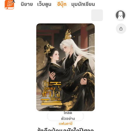
ข้ามไปยังเนื้อหาหลัก
นิยาย
เว็บตูน
อีบุ๊ก
มุมนักเขียน
โหลด
ข้า
ตัวอย่าง
คือ
แฟนตาซี
ผู้