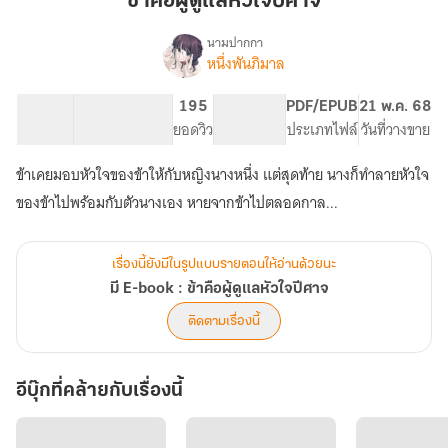
ข้าคือผู้ดูแลหัวใจปีศาจ
ดูแล
หัวใจ
นามปากกา
หนึ่งพันภิมาล
เรื่อง
ปีศาจ
มี
E-
48.92K
212
195
PG ทั่วไป
PDF/EPUB
21 พ.ค. 68
book
จำนวนคำ
จำนวนหน้า (A5)
ยอดวิว
ระดับเนื้อหา
ประเภทไฟล์
วันที่วางขาย
:
ข้า
ข้าเคยมอบหัวใจของข้าให้กับหญิงนางหนึ่ง แต่สุดท้าย นางก็ทำลายหัวใจ
คือ
ผู้
ของข้าไปพร้อมกับตัวนางเอง หายจากข้าไปตลอดกาล...
ดูแล
หัวใจ
ปีศาจ
เรื่องนี้ยังมีในรูปแบบรายตอนให้อ่านด้วยนะ
มี E-book : ข้าคือผู้ดูแลหัวใจปีศาจ
ติดตามเรื่องนี้
อีบุ๊กที่คล้ายกับเรื่องนี้