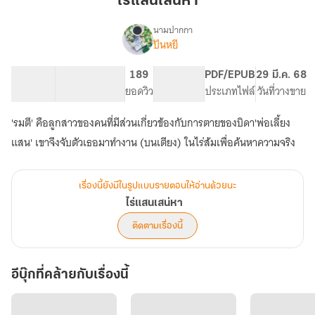
ไร่แสนเสน่หา
นามปากกา
ปันหยี
เรื่อง
ไร่
แสน
106.15K
638
189
PG ทั่วไป
PDF/EPUB
29 มี.ค. 68
เสน่หา
จำนวนคำ
จำนวนหน้า (A5)
ยอดวิว
ระดับเนื้อหา
ประเภทไฟล์
วันที่วางขาย
'รมตี' คือลูกสาวของคนที่มีส่วนเกี่ยวข้องกับการตายของบิดา'พ่อเลี้ยง
แสน' เขาจึงจับตัวเธอมาทำงาน (บนเตียง) ในไร่ส้มเพื่อค้นหาความจริง
เรื่องนี้ยังมีในรูปแบบรายตอนให้อ่านด้วยนะ
ไร่แสนเสน่หา
ติดตามเรื่องนี้
อีบุ๊กที่คล้ายกับเรื่องนี้