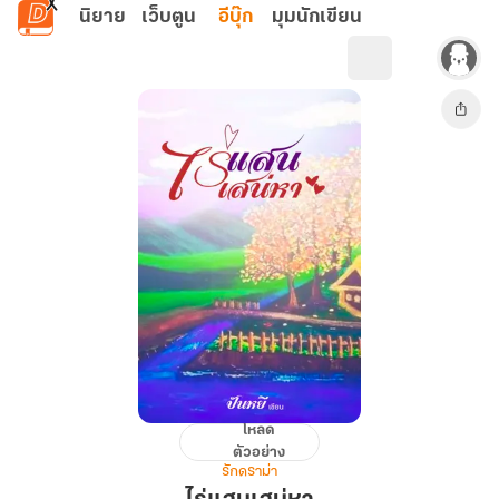
ข้ามไปยังเนื้อหาหลัก
นิยาย
เว็บตูน
อีบุ๊ก
มุมนักเขียน
โหลด
ไร่
ตัวอย่าง
แสน
รักดราม่า
เสน่หา