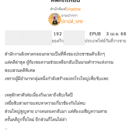
ศพหกเหียน
Shadow
สำนักพิมพ์
นามปากกา
เรื่อง
ปราปต์_SPB
ศพ
หก
เหียน
117.19K
417
192
NC 18
EPUB
3 เม.ย. 68
จำนวนคำ
จำนวนหน้า (A5)
ยอดวิว
ระดับเนื้อหา
ประเภทไฟล์
วันที่วางขาย
สำนักงานลิงพาดกลอนกลายเป็นที่พึ่งของประชาชนตัวเล็กๆ
แต่คดีล่าสุด ผู้ร้องขอความช่วยเหลือกลับเป็นนายตำรวจแห่งกรม
สอบสวนคดีพิเศษ
เพราะผู้มีอำนาจกลุ่มหนึ่งกำลังสร้างละครโรงใหญ่เพื่อจับแพะ
เหตุลักพาตัวต่อเนื่องกินเวลาถึงสิบเจ็ดปี
เหยื่อสิบสามรายแทบหาความเกี่ยวข้องกันไม่พบ
ส่วนใหญ่สูญหาย บางคนรอดกลับมา แต่ต้องเผชิญความตาย
ครั้นคดีถูกรื้อใหม่ อีกส่วนก็โดนไล่ล่า