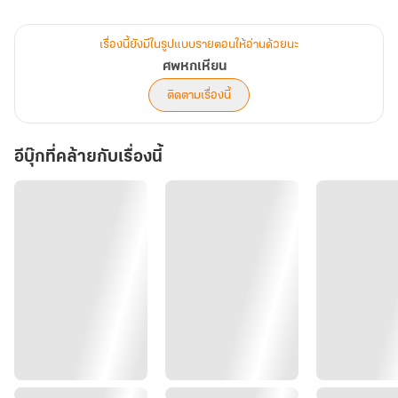
พยานหนึ่งเดียวกลับฟั่นเฟือนมหัศจรรย์
หลักฐานทั้งหมดคือต้นไม้มรณะ
เรื่องนี้ยังมีในรูปแบบรายตอนให้อ่านด้วยนะ
หรือนี่คือคดีฆาตกรรมต่อเนื่องที่จะไม่พบผู้ตายเลยแม้แต่ศพเดียว!
ศพหกเหียน
ติดตามเรื่องนี้
คำเตือน : หนังสือเรื่องนี้มีการกล่าวถึงฆาตกรรมและความรุนแรง ไม่
เหมาะสำหรับผู้ที่อายุต่ำกว่า 18 ปี
อีบุ๊กที่คล้ายกับเรื่องนี้