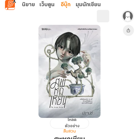
ข้ามไปยังเนื้อหาหลัก
นิยาย
เว็บตูน
อีบุ๊ก
มุมนักเขียน
โหลด
ศพ
ตัวอย่าง
หก
สืบสวน
เหียน