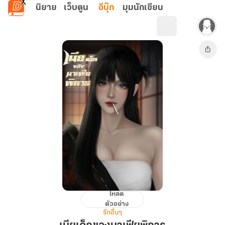
ข้ามไปยังเนื้อหาหลัก
นิยาย
เว็บตูน
อีบุ๊ก
มุมนักเขียน
โหลด
เมีย
ตัวอย่าง
เด็ก
รักอื่นๆ
ของ