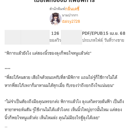
เมียเด็กของมาเฟียพิการ
มาเฟีย
กลิ่นเดซี่
สำนักพิมพ์
พิการ
นามปากกา
เรื่อง
daisy2728
เมีย
เด็ก
ของ
47.8K
261
126
PG ทั่วไป
PDF/EPUB
15 เม.ย. 68
มาเฟีย
จำนวนคำ
จำนวนหน้า (A5)
ยอดวิว
ระดับเนื้อหา
ประเภทไฟล์
วันที่วางขาย
พิการ
"พิการแล้วยังไง แค่สองนิ้วของลุงก็พอใจหนูแล้วค่ะ"
****
"พี่สะใภ้คนสวย เสียใจด้วยนะครับที่สามีพิการ แถมไอ่จู๋ก็ใช้การไม่ได้
หากพี่สะใภ้เหงาก็มาหาผมได้ทุกเมื่อ รับรองว่าถึงอกถึงใจแน่นอน"
"ไม่จำเป็นต้องถึงมือคุณหรอกค่ะ พิการแล้วไง ลุงเดวิดรวยล้นฟ้า เป็นถึง
ทายาทจอห์นสัน จู๋ใช้งานไม่ได้แล้วไงคะ เห็นนิ้วใหญ่ยาวนั้นไหม แค่สอง
นิ้วก็พอใจหนูแล้วค่ะ เห็นไหมล่ะ คุณไม่มีอะไรสู้ลุงได้เลย"