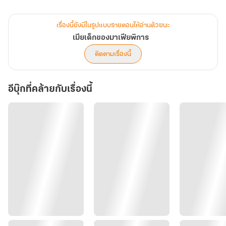
ดวงตาสีเทาดั่งหินผาถึงกับต้องเหลือบมองนิ้วมือตัวเองอัตโนมัติ ก่อนจะ
กลืนน้ำลายเหนียวๆลงคอ นี่เธอคิดถึงขั้นจะเอากับนิ้วของเขาแล้วเหรอ
เรื่องนี้ยังมีในรูปแบบรายตอนให้อ่านด้วยนะ
เมียเด็กของมาเฟียพิการ
ติดตามเรื่องนี้
อีบุ๊กที่คล้ายกับเรื่องนี้