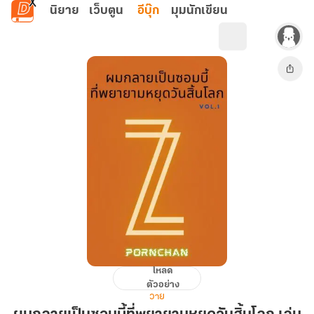
ข้ามไปยังเนื้อหาหลัก
นิยาย
เว็บตูน
อีบุ๊ก
มุมนักเขียน
โหลด
ผม
ตัวอย่าง
กลาย
วาย
เป็น