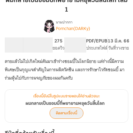
ผมกลายเป็นซอมบี้ที่พยายามหยุดวันสิ้นโลก เล่ม
ซอมบี้
1
ที่
พยายาม
นามปากกา
หยุด
Pornchan(DARKy)
เรื่อง
ผม
วัน
กลาย
สิ้น
131.29K
785
275
PG ทั่วไป
PDF/EPUB
13 มี.ค. 66
เป็น
จำนวนคำ
จำนวนหน้า (A5)
โลก
ยอดวิว
ระดับเนื้อหา
ประเภทไฟล์
วันที่วางขาย
ซอมบี้
เล่ม
ที่
ตายแล้วไม่ไปเกิดใหม่ดันมาเข้าร่างซอมบี้ในโลกนิยาย แต่ร่างนี้มีความ
1
พยายาม
หยุด
พิเศษเป็นกุญแจสำคัญในการผลิตวัคซีน และการรักษาไวรัสซอมบี้ มา
วัน
ร่วมลุ้นไปกับการผจญภัยของผมกันครับ
สิ้น
โลก
เรื่องนี้ยังมีในรูปแบบรายตอนให้อ่านด้วยนะ
ผมกลายเป็นซอมบี้ที่พยายามหยุดวันสิ้นโลก
ติดตามเรื่องนี้