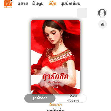
ข้ามไปยังเนื้อหาหลัก
นิยาย
เว็บตูน
อีบุ๊ก
มุมนักเขียน
โหลด
ฤา
ดูวิดีโอรีวิว
ตัวอย่าง
รัก
รักดราม่า
ชีค