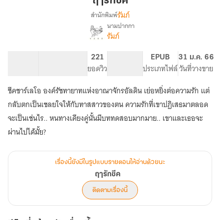
ฤารักชีค
รัมภ์
สำนักพิมพ์
นามปากกา
เรื่อง
รัมภ์
ฤา
รัก
ชีค
114.03K
261
221
PG ทั่วไป
EPUB
31 ม.ค. 66
จำนวนคำ
จำนวนหน้า (A5)
ยอดวิว
ระดับเนื้อหา
ประเภทไฟล์
วันที่วางขาย
ชีคชาร์เลโอ องค์รัชทายาทแห่งอาณาจักรอัลดิน เย่อหยิ่งต่อความรัก แต่
กลับตกเป็นเชลยใจให้กับทาสสาวของตน ความรักที่เขาปฏิเสธมาตลอด
จะเป็นเช่นไร.. หนทางเคียงคู่นั้นมีบททดสอบมากมาย.. เขาและเธอจะ
ผ่านไปได้มั้ย?
เรื่องนี้ยังมีในรูปแบบรายตอนให้อ่านด้วยนะ
ฤารักชีค
ติดตามเรื่องนี้