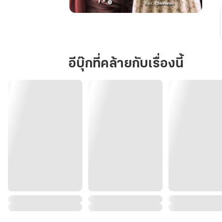
คุณ
วารี
ไม่
ชอบ
อีบุ๊กที่คล้ายกับเรื่องนี้
แมว
หยิ่ง