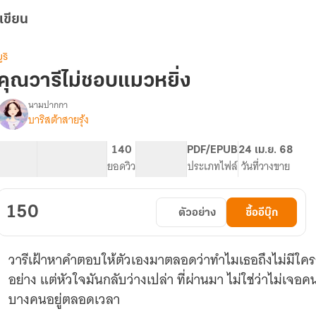
เขียน
ูริ
คุณวารีไม่ชอบแมวหยิ่ง
นามปากกา
บาริสต้าสายรุ้ง
รื่อง
คุณ
วารี
48.56K
259
140
PG ทั่วไป
PDF/EPUB
24 เม.ย. 68
ไม่
จำนวนคำ
จำนวนหน้า (A5)
ยอดวิว
ระดับเนื้อหา
ประเภทไฟล์
วันที่วางขาย
ชอบ
แมว
หยิ่ง
150
ตัวอย่าง
ซื้ออีบุ๊ก
วารีเฝ้าหาคำตอบให้ตัวเองมาตลอดว่าทำไมเธอถึงไม่มีใครสัก
อย่าง แต่หัวใจมันกลับว่างเปล่า ที่ผ่านมา ไม่ใช่ว่าไม่เจอ
บางคนอยู่ตลอดเวลา