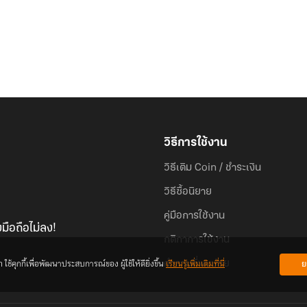
วิธีการใช้งาน
วิธีเติม Coin / ชำระเงิน
วิธีซื้อนิยาย
คู่มือการใช้งาน
มือถือไม่ลง!
กติกาการใช้งาน
้คุกกี้เพื่อพัฒนาประสบการณ์ของ ผู้ใช้ให้ดียิ่งขึ้น
เรียนรู้เพิ่มเติมที่นี่
ย
คำถามที่พบบ่อย