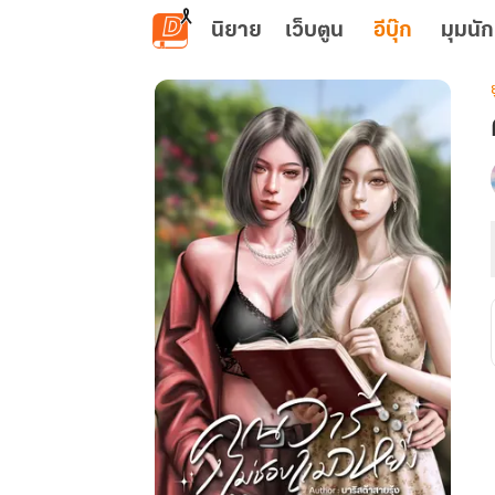
ข้ามไปยังเนื้อหาหลัก
นิยาย
เว็บตูน
อีบุ๊ก
มุมนัก
ย
เ