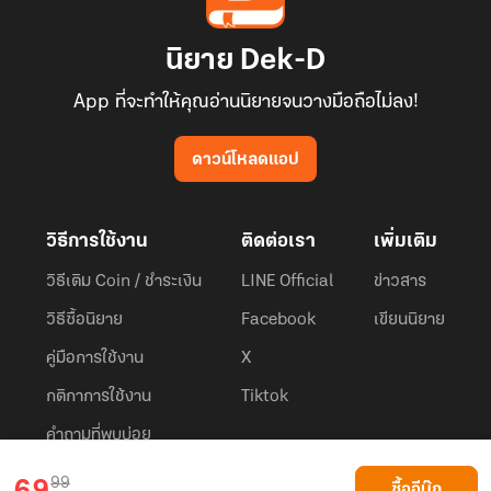
นิยาย Dek-D
App ที่จะทำให้คุณอ่านนิยายจนวางมือถือไม่ลง!
ดาวน์โหลดแอป
วิธีการใช้งาน
ติดต่อเรา
เพิ่มเติม
วิธีเติม Coin / ชำระเงิน
LINE Official
ข่าวสาร
วิธีซื้อนิยาย
Facebook
เขียนนิยาย
คู่มือการใช้งาน
X
กติกาการใช้งาน
Tiktok
คำถามที่พบบ่อย
Dek-D.com ใช้คุกกี้เพื่อพัฒนาประสบการณ์ของ ผู้ใช้ให้ดียิ่งขึ้น
99
ซื้ออีบุ๊ก