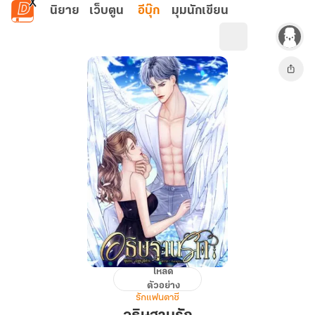
ข้ามไปยังเนื้อหาหลัก
นิยาย
เว็บตูน
อีบุ๊ก
มุมนักเขียน
โหลด
อธิษฐาน
ตัวอย่าง
รัก
รักแฟนตาซี