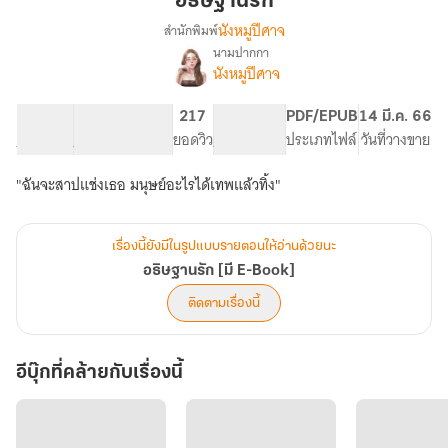
อธิษฐานรัก
นังหมูปีศาจ
สำนักพิมพ์
นามปากกา
เรื่อง
นังหมูปีศาจ
อธิษฐาน
รัก
[มี
42.28K
185
217
PG ทั่วไป
PDF/EPUB
14 มี.ค. 66
E-
จำนวนคำ
จำนวนหน้า (A5)
ยอดวิว
ระดับเนื้อหา
ประเภทไฟล์
วันที่วางขาย
Book]
"ฉันจะสาปแช่งเธอ มนุษย์อะไรได้เทพแล้วทิ้ง"
เรื่องนี้ยังมีในรูปแบบรายตอนให้อ่านด้วยนะ
อธิษฐานรัก [มี E-Book]
ติดตามเรื่องนี้
อีบุ๊กที่คล้ายกับเรื่องนี้