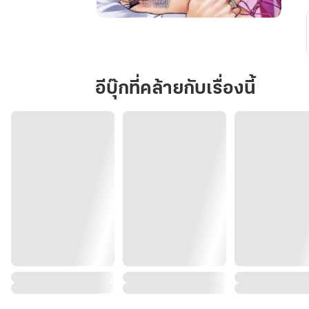
ฆาตกร
รัก
อีบุ๊กที่คล้ายกับเรื่องนี้