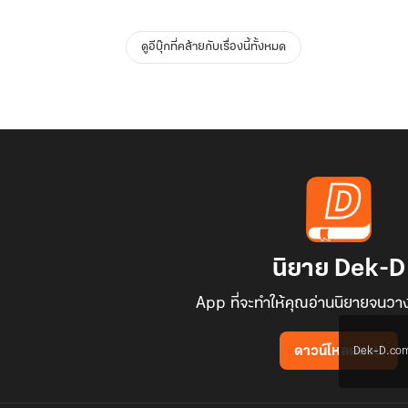
ดูอีบุ๊กที่คล้ายกับเรื่องนี้ทั้งหมด
นิยาย Dek-D
App ที่จะทำให้คุณอ่านนิยายจนวาง
Dek-D.com ใช
ดาวน์โหลดแอป