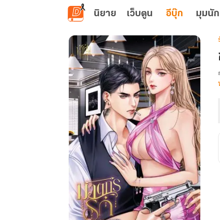
ข้ามไปยังเนื้อหาหลัก
นิยาย
เว็บตูน
อีบุ๊ก
มุมนัก
เ