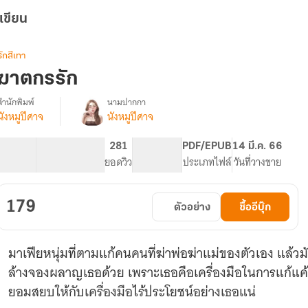
เขียน
รักสีเทา
ฆาตกรรัก
สำนักพิมพ์
นามปากกา
นังหมูปีศาจ
นังหมูปีศาจ
รื่อง
ฆาตกร
รัก
81.33K
352
281
PG ทั่วไป
PDF/EPUB
14 มี.ค. 66
[มี
จำนวนคำ
จำนวนหน้า (A5)
ยอดวิว
ระดับเนื้อหา
ประเภทไฟล์
วันที่วางขาย
E-
Book]
179
ตัวอย่าง
ซื้ออีบุ๊ก
มาเฟียหนุ่มที่ตามแก้คนคนที่ฆ่าพ่อฆ่าแม่ของตัวเอง แล้ว
ล้างจองผลาญเธอด้วย เพราะเธอคือเครื่องมือในการแก้แค
ยอมสยบให้กับเครื่องมือไร้ประโยชน์อย่างเธอแน่