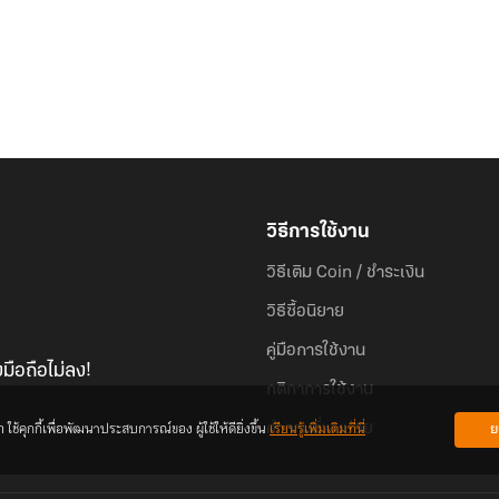
วิธีการใช้งาน
วิธีเติม Coin / ชำระเงิน
วิธีซื้อนิยาย
คู่มือการใช้งาน
มือถือไม่ลง!
กติกาการใช้งาน
้คุกกี้เพื่อพัฒนาประสบการณ์ของ ผู้ใช้ให้ดียิ่งขึ้น
เรียนรู้เพิ่มเติมที่นี่
ย
คำถามที่พบบ่อย