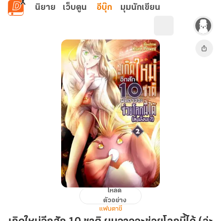
ข้ามไปยังเนื้อหาหลัก
นิยาย
เว็บตูน
อีบุ๊ก
มุมนักเขียน
โหลด
เกิด
ตัวอย่าง
ใหม่
แฟนตาซี
อีก