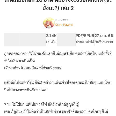
เกิดใหม่อีกสัก 10 ชาติ ผมอาจจะช่วยโลกนี้ได้ (ล่ะ
สัก
มั้งนะ?) เล่ม 2
10
ชาติ
นามปากกา
ผม
Kurt Pawni
เรื่อง
เกิด
อาจ
ใหม่
จะ
138.57K
522
2.14K
PG ทั่วไป
PDF/EPUB
27 ม.ค. 66
อีก
จำนวนคำ
จำนวนหน้า (A5)
ช่วย
ยอดวิว
ระดับเนื้อหา
ประเภทไฟล์
วันที่วางขาย
สัก
โลก
10
ถูกหลอกมาตายยังไม่พอ รักแรกก็ไม่สมหวังอีก อุตส่าห์เกิดใหม่แล้วทั้งที
นี้
ชาติ
ผม
ได้
ทำไมต้องมาเกิดเป็น
อาจ
(ล่ะ
เจ้านกอ้วนตัวกลมสีแดงนี่ด้วยเนี่ยยย!?
จะ
มั้ง
ช่วย
นะ?)
โลก
แล้วต่อไปจะทำยังไงดีล่ะ? อย่าว่าแต่จะช่วยโลกเลยนะ ปีกสั้นๆ แบบนี้จะ
เล่ม
นี้
บินไปหาอาหารกินยังยากเลย
ได้
2
(ล่ะ
มั้ง
หา!!! ไม่ใช่นก แต่เป็นหงส์ไฟ สัตว์เวทใกล้สูญพันธู์
นะ?)
เออ ก็ดูดีนะ ถ้าไม่ติดว่าเป็นสัตว์บริวารของลัทธิต้องสาป จนใครๆ ก็ไม่
[มี