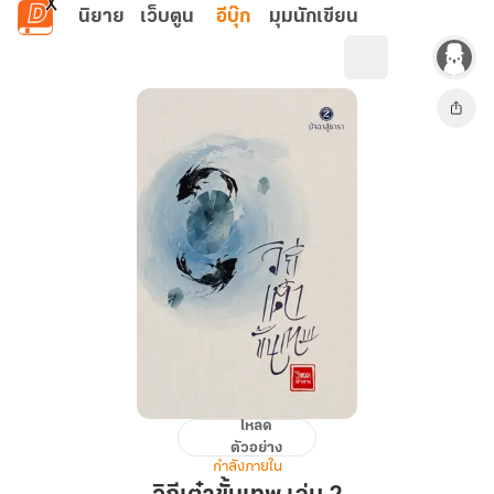
ข้ามไปยังเนื้อหาหลัก
นิยาย
เว็บตูน
อีบุ๊ก
มุมนักเขียน
โหลด
วิถี
ตัวอย่าง
เต๋า
กำลังภายใน
ขั้น