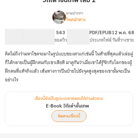
วิถีเต๋าขั้นเทพ เล่ม 2
เทพ
เล่ม
นามปากกา
วิหคนำทาง
E-
2
เรื่อง
Book
วิถี
142.24K
622
563
PG ทั่วไป
PDF/EPUB
12 พ.ค. 68
เต๋า
จำนวนคำ
จำนวนหน้า (A5)
ยอดวิว
ระดับเนื้อหา
ประเภทไฟล์
วันที่วางขาย
ขั้น
เทพ
คิดไม่ถึงว่ามหาโชคจะมาในรูปแบบของตาแก่เช่นนี้ ในท้ายที่สุดแล้วเล่อฝู
ก็ได้กลายเป็นผู้ฝึกตนกับเขาเสียที มาดูกันว่าเมื่อเขาได้รู้จักกับโลกของผู้
ฝึกตนที่แท้จริงแล้ว เส้นทางการปีนป่ายไปยังจุดสูงสุดของเขานั้นจะเป็น
อย่างไร
เรื่องนี้ยังมีในรูปแบบรายตอนให้อ่านด้วยนะ
E-Book วิถีเต๋าขั้นเทพ
ติดตามเรื่องนี้