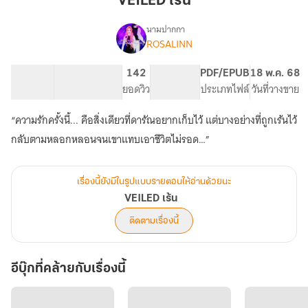
VEILED เร้น
นามปากกา
ROSALINN
VEILED
เรื่อง
เร้น
139.07K
345
142
PG ทั่วไป
PDF/EPUB
18 พ.ค. 68
จำนวนคำ
จำนวนหน้า (A5)
ยอดวิว
ระดับเนื้อหา
ประเภทไฟล์
วันที่วางขาย
“ความรักครั้งนี้... คือสิ่งเดียวที่ดารัณอยากเก็บไว้ แต่บางอย่างที่ถูกเร้นไว้
กลับตามหลอกหลอนจนเขาแทบเอาชีวิตไม่รอด…”
เรื่องนี้ยังมีในรูปแบบรายตอนให้อ่านด้วยนะ
VEILED เร้น
ติดตามเรื่องนี้
อีบุ๊กที่คล้ายกับเรื่องนี้