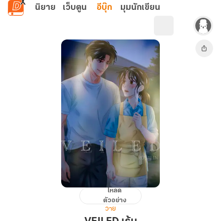
ข้ามไปยังเนื้อหาหลัก
นิยาย
เว็บตูน
อีบุ๊ก
มุมนักเขียน
โหลด
VEILED
ตัวอย่าง
เร้น
วาย